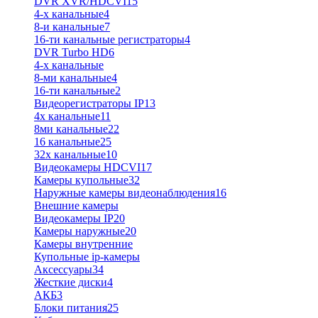
DVR XVR/HDCVI
15
4-x канальные
4
8-и канальные
7
16-ти канальные регистраторы
4
DVR Turbo HD
6
4-х канальные
8-ми канальные
4
16-ти канальные
2
Видеорегистраторы IP
13
4х канальные
11
8ми канальные
22
16 канальные
25
32x канальные
10
Видеокамеры HDCVI
17
Камеры купольные
32
Наружные камеры видеонаблюдения
16
Внешние камеры
Видеокамеры IP
20
Камеры наружные
20
Камеры внутренние
Купольные ip-камеры
Аксессуары
34
Жесткие диски
4
АКБ
3
Блоки питания
25