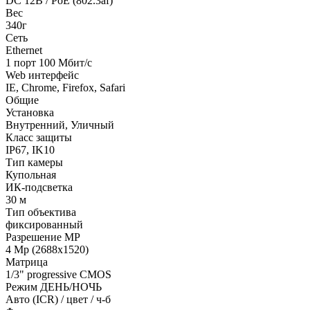
DC 12В / PoE (802.3af)
Вес
340г
Сеть
Ethernet
1 порт 100 Мбит/с
Web интерфейс
IE, Chrome, Firefox, Safari
Общие
Установка
Внутренний, Уличный
Класс защиты
IP67, IK10
Тип камеры
Купольная
ИК-подсветка
30 м
Тип объектива
фиксированный
Разрешение MP
4 Mp (2688x1520)
Матрица
1/3" progressive CMOS
Режим ДЕНЬ/НОЧЬ
Авто (ICR) / цвет / ч-б