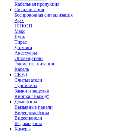
Кабельная продукция
Сигнализация
Беспроводная сигнализация
Ajax
ППКОП
Макс
Лунь
Тирас
Датчики
Аксесуары
Оповещатели
Элементы питания
Кабель
СКУД
Считыватели
Турникеты
Замки и защелки
Кнопка "Выход"
Домофоны
Вызывные панели
Видеодомофоны
Видеопанели
IP-домофоны
Камеры