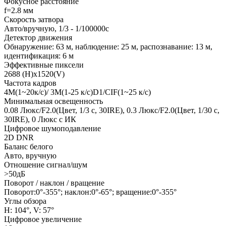
Фокусное расстояние
f=2.8 мм
Скорость затвора
Авто/вручную, 1/3 - 1/100000с
Детектор движения
Обнаружение: 63 м, наблюдение: 25 м, распознавание: 13 м,
идентификация: 6 м
Эффективные пиксели
2688 (H)x1520(V)
Частота кадров
4M(1~20к/с)/ 3M(1-25 к/с)D1/CIF(1~25 к/с)
Минимальная освещенность
0.08 Люкс/F2.0(Цвет, 1/3 с, 30IRE), 0.3 Люкс/F2.0(Цвет, 1/30 с,
30IRE), 0 Люкс с ИК
Цифровое шумоподавление
2D DNR
Баланс белого
Авто, вручную
Отношение сигнал/шум
>50дБ
Поворот / наклон / вращение
Поворот:0°-355°; наклон:0°-65°; вращение:0°-355°
Углы обзора
H: 104°, V: 57°
Цифровое увеличение