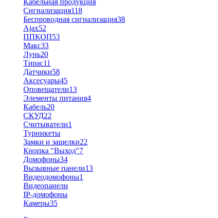
Кабельная продукция
Сигнализация
118
Беспроводная сигнализация
38
Ajax
52
ППКОП
53
Макс
33
Лунь
20
Тирас
11
Датчики
58
Аксесуары
45
Оповещатели
13
Элементы питания
4
Кабель
20
СКУД
22
Считыватели
1
Турникеты
Замки и защелки
22
Кнопка "Выход"
7
Домофоны
34
Вызывные панели
13
Видеодомофоны
1
Видеопанели
IP-домофоны
Камеры
35