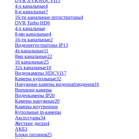
DVR XVR/HDCVI
15
4-x канальные
4
8-и канальные
7
16-ти канальные регистраторы
4
DVR Turbo HD
6
4-х канальные
8-ми канальные
4
16-ти канальные
2
Видеорегистраторы IP
13
4х канальные
11
8ми канальные
22
16 канальные
25
32x канальные
10
Видеокамеры HDCVI
17
Камеры купольные
32
Наружные камеры видеонаблюдения
16
Внешние камеры
Видеокамеры IP
20
Камеры наружные
20
Камеры внутренние
Купольные ip-камеры
Аксессуары
34
Жесткие диски
4
АКБ
3
Блоки питания
25