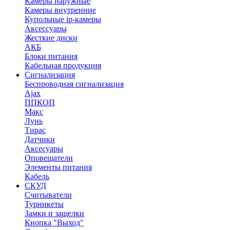
Камеры наружные
Камеры внутренние
Купольные ip-камеры
Аксессуары
Жесткие диски
АКБ
Блоки питания
Кабельная продукция
Сигнализация
Беспроводная сигнализация
Ajax
ППКОП
Макс
Лунь
Тирас
Датчики
Аксесуары
Оповещатели
Элементы питания
Кабель
СКУД
Считыватели
Турникеты
Замки и защелки
Кнопка "Выход"