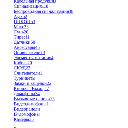
Кабельная продукция
Сигнализация
118
Беспроводная сигнализация
38
Ajax
52
ППКОП
53
Макс
33
Лунь
20
Тирас
11
Датчики
58
Аксесуары
45
Оповещатели
13
Элементы питания
4
Кабель
20
СКУД
22
Считыватели
1
Турникеты
Замки и защелки
22
Кнопка "Выход"
7
Домофоны
34
Вызывные панели
13
Видеодомофоны
1
Видеопанели
IP-домофоны
Камеры
35