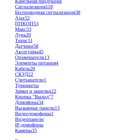
Кабельная продукция
Сигнализация
118
Беспроводная сигнализация
38
Ajax
52
ППКОП
53
Макс
33
Лунь
20
Тирас
11
Датчики
58
Аксесуары
45
Оповещатели
13
Элементы питания
4
Кабель
20
СКУД
22
Считыватели
1
Турникеты
Замки и защелки
22
Кнопка "Выход"
7
Домофоны
34
Вызывные панели
13
Видеодомофоны
1
Видеопанели
IP-домофоны
Камеры
35