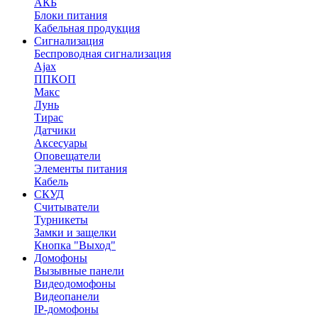
АКБ
Блоки питания
Кабельная продукция
Сигнализация
Беспроводная сигнализация
Ajax
ППКОП
Макс
Лунь
Тирас
Датчики
Аксесуары
Оповещатели
Элементы питания
Кабель
СКУД
Считыватели
Турникеты
Замки и защелки
Кнопка "Выход"
Домофоны
Вызывные панели
Видеодомофоны
Видеопанели
IP-домофоны