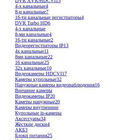
DVR XVR/HDCVI
15
4-x канальные
4
8-и канальные
7
16-ти канальные регистраторы
4
DVR Turbo HD
6
4-х канальные
8-ми канальные
4
16-ти канальные
2
Видеорегистраторы IP
13
4х канальные
11
8ми канальные
22
16 канальные
25
32x канальные
10
Видеокамеры HDCVI
17
Камеры купольные
32
Наружные камеры видеонаблюдения
16
Внешние камеры
Видеокамеры IP
20
Камеры наружные
20
Камеры внутренние
Купольные ip-камеры
Аксессуары
34
Жесткие диски
4
АКБ
3
Блоки питания
25