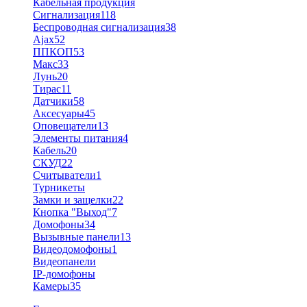
Кабельная продукция
Сигнализация
118
Беспроводная сигнализация
38
Ajax
52
ППКОП
53
Макс
33
Лунь
20
Тирас
11
Датчики
58
Аксесуары
45
Оповещатели
13
Элементы питания
4
Кабель
20
СКУД
22
Считыватели
1
Турникеты
Замки и защелки
22
Кнопка "Выход"
7
Домофоны
34
Вызывные панели
13
Видеодомофоны
1
Видеопанели
IP-домофоны
Камеры
35