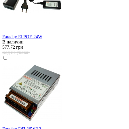
Faraday El POE 24W
В наличии
577,72 грн
Код не указан
Faraday Б/П 36W/12