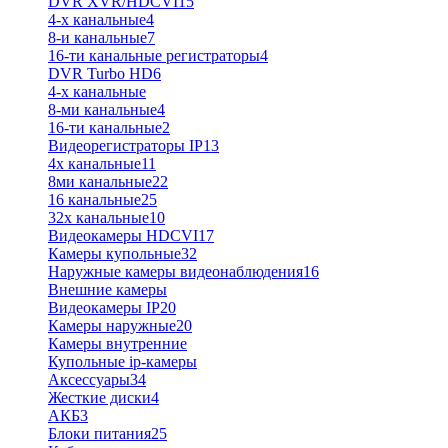
DVR XVR/HDCVI
15
4-x канальные
4
8-и канальные
7
16-ти канальные регистраторы
4
DVR Turbo HD
6
4-х канальные
8-ми канальные
4
16-ти канальные
2
Видеорегистраторы IP
13
4х канальные
11
8ми канальные
22
16 канальные
25
32x канальные
10
Видеокамеры HDCVI
17
Камеры купольные
32
Наружные камеры видеонаблюдения
16
Внешние камеры
Видеокамеры IP
20
Камеры наружные
20
Камеры внутренние
Купольные ip-камеры
Аксессуары
34
Жесткие диски
4
АКБ
3
Блоки питания
25