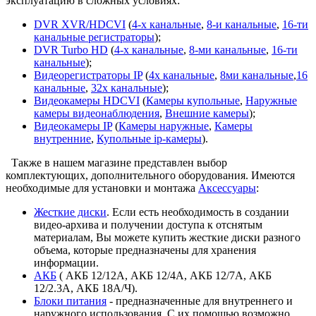
эксплуатацию в сложных условиях:
DVR XVR/HDCVI
(
4-x канальные
,
8-и канальные
,
16-ти
канальные регистраторы
);
DVR Turbo HD
(
4-х канальные
,
8-ми канальные
,
16-ти
канальные
);
Видеорегистраторы IP
(
4х канальные
,
8ми канальные
,
16
канальные
,
32x канальные
);
Видеокамеры HDCVI
(
Камеры купольные
,
Наружные
камеры видеонаблюдения
,
Внешние камеры
);
Видеокамеры IP
(
Камеры наружные
,
Камеры
внутренние
,
Купольные ip-камеры
).
Также в нашем магазине представлен выбор
комплектующих, дополнительного оборудования. Имеются
необходимые для установки и монтажа
Аксессуары
:
Жесткие диски
. Если есть необходимость в создании
видео-архива и получении доступа к отснятым
материалам, Вы можете купить жесткие диски разного
объема, которые предназначены для хранения
информации.
АКБ
( АКБ 12/12А, АКБ 12/4А, АКБ 12/7А, АКБ
12/2.3А, АКБ 18А/Ч).
Блоки питания
- предназначенные для внутреннего и
наружного использования. С их помощью возможно