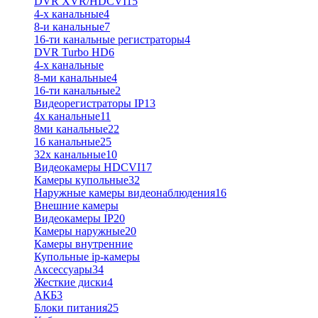
DVR XVR/HDCVI
15
4-x канальные
4
8-и канальные
7
16-ти канальные регистраторы
4
DVR Turbo HD
6
4-х канальные
8-ми канальные
4
16-ти канальные
2
Видеорегистраторы IP
13
4х канальные
11
8ми канальные
22
16 канальные
25
32x канальные
10
Видеокамеры HDCVI
17
Камеры купольные
32
Наружные камеры видеонаблюдения
16
Внешние камеры
Видеокамеры IP
20
Камеры наружные
20
Камеры внутренние
Купольные ip-камеры
Аксессуары
34
Жесткие диски
4
АКБ
3
Блоки питания
25