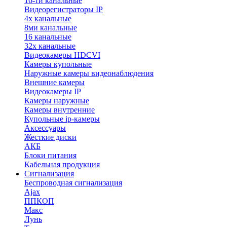
16-ти канальные
Видеорегистраторы IP
4х канальные
8ми канальные
16 канальные
32x канальные
Видеокамеры HDCVI
Камеры купольные
Наружные камеры видеонаблюдения
Внешние камеры
Видеокамеры IP
Камеры наружные
Камеры внутренние
Купольные ip-камеры
Аксессуары
Жесткие диски
АКБ
Блоки питания
Кабельная продукция
Сигнализация
Беспроводная сигнализация
Ajax
ППКОП
Макс
Лунь