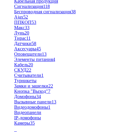
Кабельная продукция
Сигнализация
118
Беспроводная сигнализация
38
Ajax
52
ППКОП
53
Макс
33
Лунь
20
Тирас
11
Датчики
58
Аксесуары
45
Оповещатели
13
Элементы питания
4
Кабель
20
СКУД
22
Считыватели
1
Турникеты
Замки и защелки
22
Кнопка "Выход"
7
Домофоны
34
Вызывные панели
13
Видеодомофоны
1
Видеопанели
IP-домофоны
Камеры
35