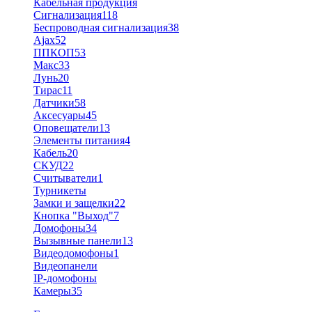
Кабельная продукция
Сигнализация
118
Беспроводная сигнализация
38
Ajax
52
ППКОП
53
Макс
33
Лунь
20
Тирас
11
Датчики
58
Аксесуары
45
Оповещатели
13
Элементы питания
4
Кабель
20
СКУД
22
Считыватели
1
Турникеты
Замки и защелки
22
Кнопка "Выход"
7
Домофоны
34
Вызывные панели
13
Видеодомофоны
1
Видеопанели
IP-домофоны
Камеры
35