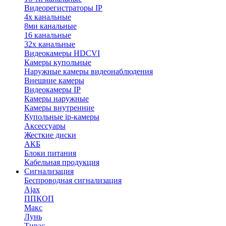
Видеорегистраторы IP
4х канальные
8ми канальные
16 канальные
32x канальные
Видеокамеры HDCVI
Камеры купольные
Наружные камеры видеонаблюдения
Внешние камеры
Видеокамеры IP
Камеры наружные
Камеры внутренние
Купольные ip-камеры
Аксессуары
Жесткие диски
АКБ
Блоки питания
Кабельная продукция
Сигнализация
Беспроводная сигнализация
Ajax
ППКОП
Макс
Лунь
Тирас