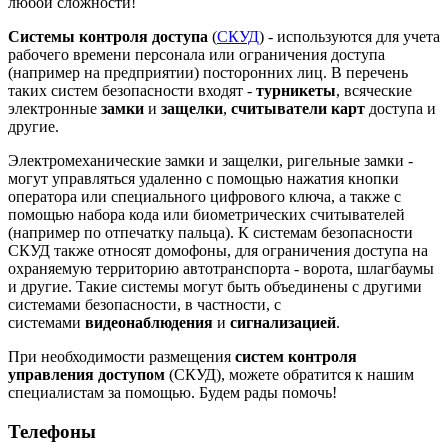
любой сложности!
Системы контроля доступа
(
СКУД
) - используются для учета
рабочего времени персонала или ограничения доступа
(например на предприятии) посторонних лиц. В перечень
таких систем безопасности входят -
турникеты
, всяческие
электронные
замки
и
защелки
,
считыватели карт
доступа и
другие.
Электромеханические замки и защелки, ригельные замки -
могут управляться удаленно с помощью нажатия кнопки
оператора или специального цифрового ключа, а также с
помощью набора кода или биометрических считывателей
(например по отпечатку пальца). К системам безопасности
СКУД также относят домофоны, для ограничения доступа на
охраняемую территорию автотранспорта - ворота, шлагбаумы
и другие. Такие системы могут быть объединены с другими
системами безопасности, в частности, с
системами
видеонаблюдения
и
сигнализацией
.
При необходимости размещения
систем контроля
управления доступом
(СКУД),
можете обратится к нашим
специалистам за помощью. Будем рады помочь!
Телефоны