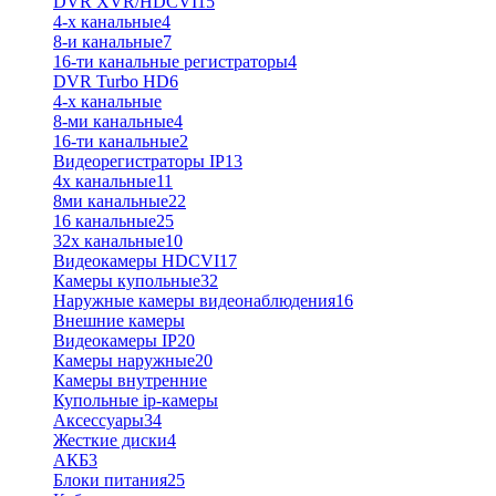
DVR XVR/HDCVI
15
4-x канальные
4
8-и канальные
7
16-ти канальные регистраторы
4
DVR Turbo HD
6
4-х канальные
8-ми канальные
4
16-ти канальные
2
Видеорегистраторы IP
13
4х канальные
11
8ми канальные
22
16 канальные
25
32x канальные
10
Видеокамеры HDCVI
17
Камеры купольные
32
Наружные камеры видеонаблюдения
16
Внешние камеры
Видеокамеры IP
20
Камеры наружные
20
Камеры внутренние
Купольные ip-камеры
Аксессуары
34
Жесткие диски
4
АКБ
3
Блоки питания
25