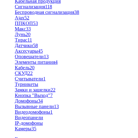
Кабельная продукция
Сигнализация
118
Беспроводная сигнализация
38
Ajax
52
ППКОП
53
Макс
33
Лунь
20
Тирас
11
Датчики
58
Аксесуары
45
Оповещатели
13
Элементы питания
4
Кабель
20
СКУД
22
Считыватели
1
Турникеты
Замки и защелки
22
Кнопка "Выход"
7
Домофоны
34
Вызывные панели
13
Видеодомофоны
1
Видеопанели
IP-домофоны
Камеры
35