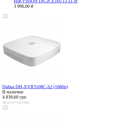
HIKVISION DS-2CE16U1T-IT3F
3 996,00 ₴
Dahua DH-XVR5108C-S2 (1080р)
В наличии
4 839,60 грн
Код не указан