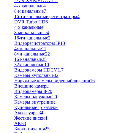
DVR XVR/HDCVI
15
4-x канальные
4
8-и канальные
7
16-ти канальные регистраторы
4
DVR Turbo HD
6
4-х канальные
8-ми канальные
4
16-ти канальные
2
Видеорегистраторы IP
13
4х канальные
11
8ми канальные
22
16 канальные
25
32x канальные
10
Видеокамеры HDCVI
17
Камеры купольные
32
Наружные камеры видеонаблюдения
16
Внешние камеры
Видеокамеры IP
20
Камеры наружные
20
Камеры внутренние
Купольные ip-камеры
Аксессуары
34
Жесткие диски
4
АКБ
3
Блоки питания
25