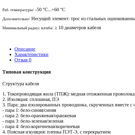
: -50 °C...+60 °C
Раб. температуры
: Несущий элемент: трос из стальных оцинкованны
Дополнительно
: ≥ 10 диаметров кабеля
Минимальный радиус изгиба
Описание
Характеристики
Отзыв
0
Типовая конструкция
Структура кабеля
1. Токопроводящая жила (ТПЖ): медная отожженная проволока
2. Изоляция: сплошная, ПЭ
3. Пара: два изолированных проводника, скрученных вместе 
- пара 1: бело-синяя/синяя
- пара 2: бело-оранжевая/оранжевая
- пара 3: бело-зеленая/зеленая
- пара 4: бело-коричневая/коричневая
4. Поясная изоляция: пленка ПЭТ-Э, с перекрытием