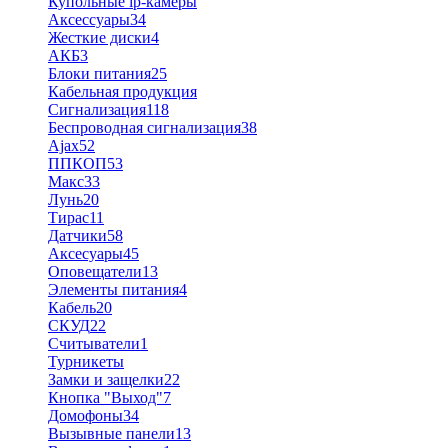
Купольные ip-камеры
Аксессуары
34
Жесткие диски
4
АКБ
3
Блоки питания
25
Кабельная продукция
Сигнализация
118
Беспроводная сигнализация
38
Ajax
52
ППКОП
53
Макс
33
Лунь
20
Тирас
11
Датчики
58
Аксесуары
45
Оповещатели
13
Элементы питания
4
Кабель
20
СКУД
22
Считыватели
1
Турникеты
Замки и защелки
22
Кнопка "Выход"
7
Домофоны
34
Вызывные панели
13