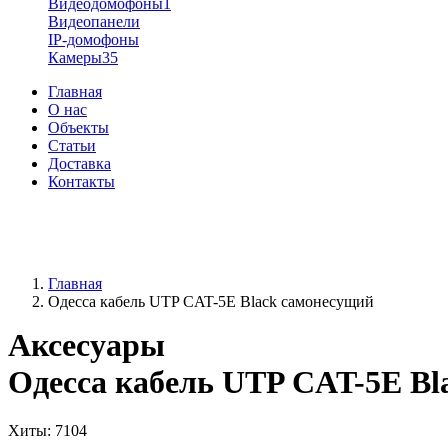
Видеодомофоны
1
Видеопанели
IP-домофоны
Камеры
35
Главная
О нас
Объекты
Статьи
Доставка
Контакты
+38 (096) 91-62-777
+38 (066) 91-62-777
Главная
Одесса кабель UTP CAT-5E Black самонесущий
Аксесуары
Одесса кабель UTP CAT-5E Bl
Хиты
: 7104