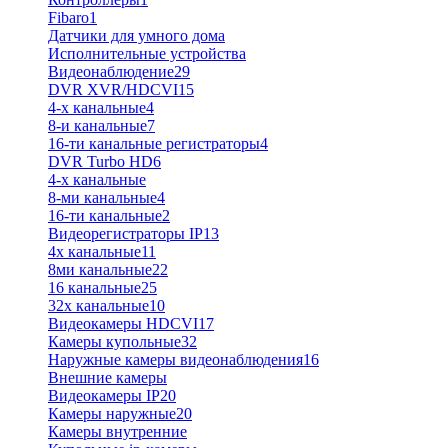
Fibaro
1
Датчики для умного дома
Исполнительные устройства
Видеонаблюдение
29
DVR XVR/HDCVI
15
4-x канальные
4
8-и канальные
7
16-ти канальные регистраторы
4
DVR Turbo HD
6
4-х канальные
8-ми канальные
4
16-ти канальные
2
Видеорегистраторы IP
13
4х канальные
11
8ми канальные
22
16 канальные
25
32x канальные
10
Видеокамеры HDCVI
17
Камеры купольные
32
Наружные камеры видеонаблюдения
16
Внешние камеры
Видеокамеры IP
20
Камеры наружные
20
Камеры внутренние