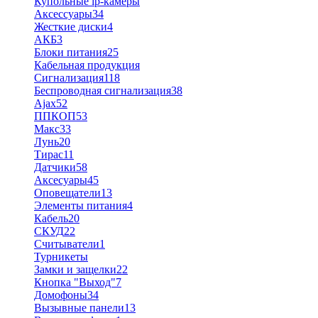
Купольные ip-камеры
Аксессуары
34
Жесткие диски
4
АКБ
3
Блоки питания
25
Кабельная продукция
Сигнализация
118
Беспроводная сигнализация
38
Ajax
52
ППКОП
53
Макс
33
Лунь
20
Тирас
11
Датчики
58
Аксесуары
45
Оповещатели
13
Элементы питания
4
Кабель
20
СКУД
22
Считыватели
1
Турникеты
Замки и защелки
22
Кнопка "Выход"
7
Домофоны
34
Вызывные панели
13