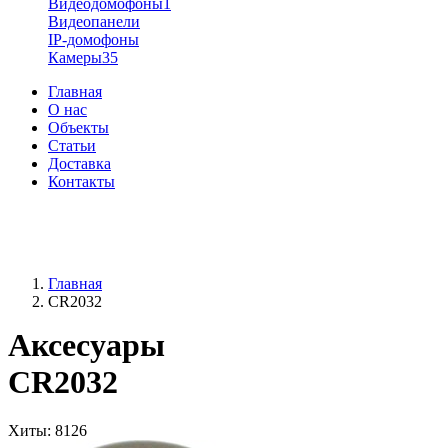
Видеодомофоны
1
Видеопанели
IP-домофоны
Камеры
35
Главная
О нас
Объекты
Статьи
Доставка
Контакты
+38 (096) 91-62-777
+38 (066) 91-62-777
Главная
CR2032
Аксесуары
CR2032
Хиты
: 8126