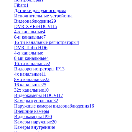
Fibaro
1
Датчики для умного дома
Исполнительные устройства
Видеонаблюдение
29
DVR XVR/HDCVI
15
4-x канальные
4
8-и канальные
7
16-ти канальные регистраторы
4
DVR Turbo HD
6
4-х канальные
8-ми канальные
4
16-ти канальные
2
Видеорегистраторы IP
13
4х канальные
11
8ми канальные
22
16 канальные
25
32x канальные
10
Видеокамеры HDCVI
17
Камеры купольные
32
Наружные камеры видеонаблюдения
16
Внешние камеры
Видеокамеры IP
20
Камеры наружные
20
Камеры внутренние