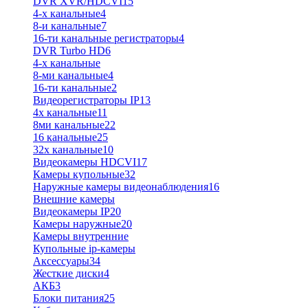
DVR XVR/HDCVI
15
4-x канальные
4
8-и канальные
7
16-ти канальные регистраторы
4
DVR Turbo HD
6
4-х канальные
8-ми канальные
4
16-ти канальные
2
Видеорегистраторы IP
13
4х канальные
11
8ми канальные
22
16 канальные
25
32x канальные
10
Видеокамеры HDCVI
17
Камеры купольные
32
Наружные камеры видеонаблюдения
16
Внешние камеры
Видеокамеры IP
20
Камеры наружные
20
Камеры внутренние
Купольные ip-камеры
Аксессуары
34
Жесткие диски
4
АКБ
3
Блоки питания
25