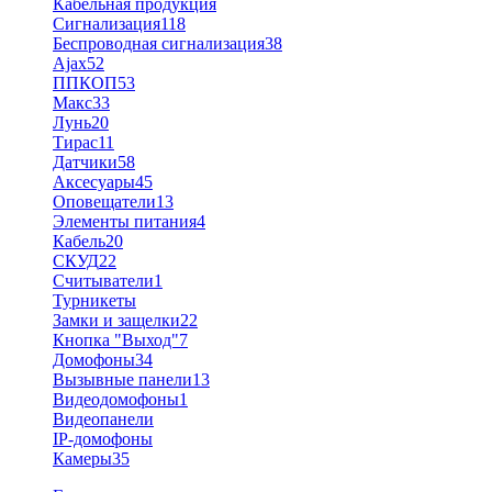
Кабельная продукция
Сигнализация
118
Беспроводная сигнализация
38
Ajax
52
ППКОП
53
Макс
33
Лунь
20
Тирас
11
Датчики
58
Аксесуары
45
Оповещатели
13
Элементы питания
4
Кабель
20
СКУД
22
Считыватели
1
Турникеты
Замки и защелки
22
Кнопка "Выход"
7
Домофоны
34
Вызывные панели
13
Видеодомофоны
1
Видеопанели
IP-домофоны
Камеры
35