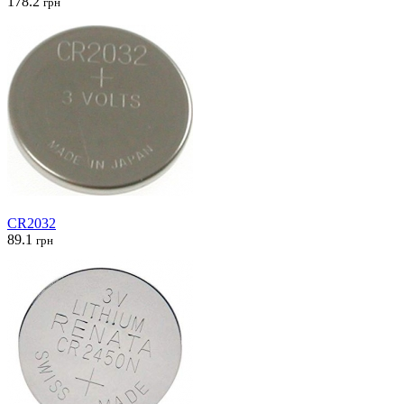
178.2
грн
CR2032
89.1
грн