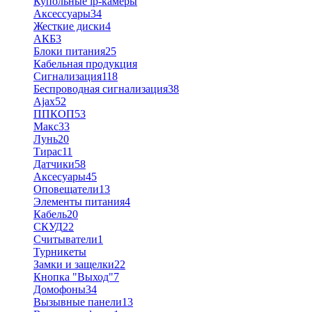
Купольные ip-камеры
Аксессуары
34
Жесткие диски
4
АКБ
3
Блоки питания
25
Кабельная продукция
Сигнализация
118
Беспроводная сигнализация
38
Ajax
52
ППКОП
53
Макс
33
Лунь
20
Тирас
11
Датчики
58
Аксесуары
45
Оповещатели
13
Элементы питания
4
Кабель
20
СКУД
22
Считыватели
1
Турникеты
Замки и защелки
22
Кнопка "Выход"
7
Домофоны
34
Вызывные панели
13