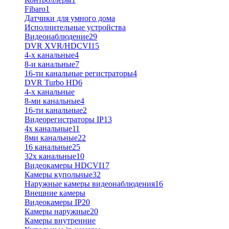
Fibaro
1
Датчики для умного дома
Исполнительные устройства
Видеонаблюдение
29
DVR XVR/HDCVI
15
4-x канальные
4
8-и канальные
7
16-ти канальные регистраторы
4
DVR Turbo HD
6
4-х канальные
8-ми канальные
4
16-ти канальные
2
Видеорегистраторы IP
13
4х канальные
11
8ми канальные
22
16 канальные
25
32x канальные
10
Видеокамеры HDCVI
17
Камеры купольные
32
Наружные камеры видеонаблюдения
16
Внешние камеры
Видеокамеры IP
20
Камеры наружные
20
Камеры внутренние