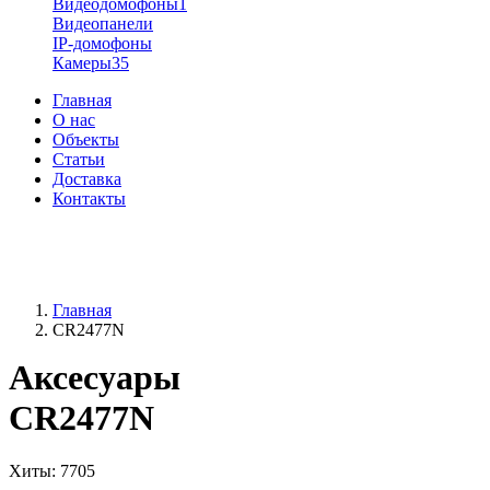
Видеодомофоны
1
Видеопанели
IP-домофоны
Камеры
35
Главная
О нас
Объекты
Статьи
Доставка
Контакты
+38 (096) 91-62-777
+38 (066) 91-62-777
Главная
CR2477N
Аксесуары
CR2477N
Хиты
: 7705