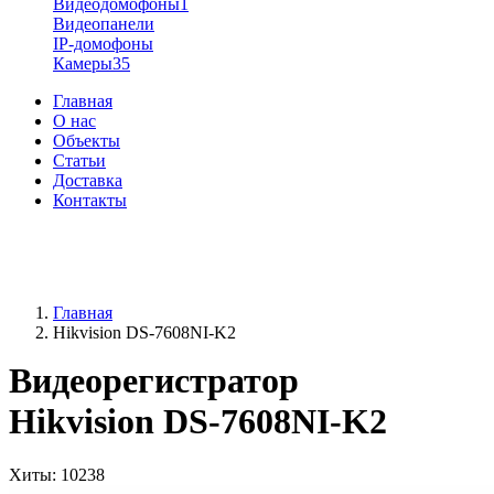
Видеодомофоны
1
Видеопанели
IP-домофоны
Камеры
35
Главная
О нас
Объекты
Статьи
Доставка
Контакты
+38 (096) 91-62-777
+38 (066) 91-62-777
Главная
Hikvision DS-7608NI-K2
Видеорегистратор
Hikvision DS-7608NI-K2
Хиты
: 10238