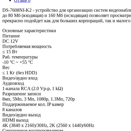
Отзыв
0
DS-7608NI-K2 - устройство для организации систем видеонабл
до 80 Мб (входящая) и 160 Мб (исходящая) позволяет просматр
прекрасно подойдет как для больших корпораций, так и малого 
Основные характеристики
Питание
DC 12V
Потребляемая мощность
≤ 15 Вт
Раб. температуры
-10 °C ~ +55 °C
Вес
≤ 1 Кг (без HDD)
Видео/аудио вход
Аудиовход
1-канала RCA (2.0 Vp-p, 1 kΩ)
Разрешение записи
8мп, 5Мп, 3 Мп, 1080p, 1.3Мп, 720p
Поддерживаемое кол. IP камер
8 каналов
Видео/аудио выход
HDMI выход
4K (3840 x 2160)/30Hz, 2K (2560 x 1440)/60Hz
Синхронное воспроизведение