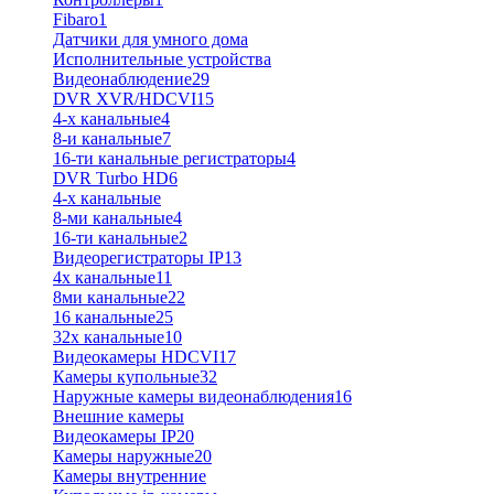
Fibaro
1
Датчики для умного дома
Исполнительные устройства
Видеонаблюдение
29
DVR XVR/HDCVI
15
4-x канальные
4
8-и канальные
7
16-ти канальные регистраторы
4
DVR Turbo HD
6
4-х канальные
8-ми канальные
4
16-ти канальные
2
Видеорегистраторы IP
13
4х канальные
11
8ми канальные
22
16 канальные
25
32x канальные
10
Видеокамеры HDCVI
17
Камеры купольные
32
Наружные камеры видеонаблюдения
16
Внешние камеры
Видеокамеры IP
20
Камеры наружные
20
Камеры внутренние