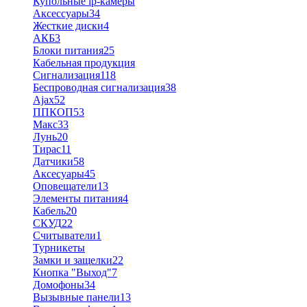
Купольные ip-камеры
Аксессуары
34
Жесткие диски
4
АКБ
3
Блоки питания
25
Кабельная продукция
Сигнализация
118
Беспроводная сигнализация
38
Ajax
52
ППКОП
53
Макс
33
Лунь
20
Тирас
11
Датчики
58
Аксесуары
45
Оповещатели
13
Элементы питания
4
Кабель
20
СКУД
22
Считыватели
1
Турникеты
Замки и защелки
22
Кнопка "Выход"
7
Домофоны
34
Вызывные панели
13