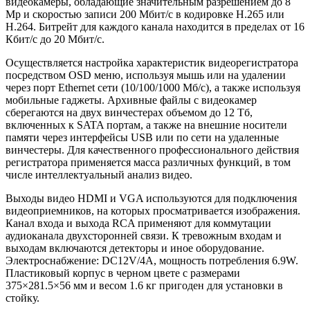
видеокамеры, обладающие значительным разрешением до 8
Mp и скоростью записи 200 Мбит/с в кодировке H.265 или
H.264. Битрейт для каждого канала находится в пределах от 16
Кбит/с до 20 Мбит/с.
Осуществляется настройка характеристик видеорегистратора
посредством OSD меню, используя мышь или на удалении
через порт Ethernet сети (10/100/1000 Мб/с), а также используя
мобильные гаджеты. Архивные файлы с видеокамер
сберегаются на двух винчестерах объемом до 12 Тб,
включенных к SATA портам, а также на внешние носители
памяти через интерфейсы USB или по сети на удаленные
винчестеры. Для качественного профессионального действия
регистратора применяется масса различных функций, в том
числе интеллектуальный анализ видео.
Выходы видео HDMI и VGA используются для подключения
видеоприемников, на которых просматривается изображения.
Канал входа и выхода RCA применяют для коммутации
аудиоканала двухсторонней связи. К тревожным входам и
выходам включаются детекторы и иное оборудование.
Электроснабжение: DC12V/4A, мощность потребления 6.9W.
Пластиковый корпус в черном цвете с размерами
375×281.5×56 мм и весом 1.6 кг пригоден для установки в
стойку.