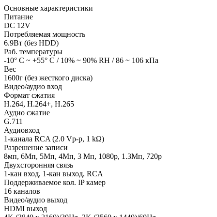
Основные характеристики
Питание
DC 12V
Потребляемая мощность
6.9Вт (без HDD)
Раб. температуры
-10° C ~ +55° C / 10% ~ 90% RH / 86 ~ 106 кПа
Вес
1600г (без жесткого диска)
Видео/аудио вход
Формат сжатия
H.264, H.264+, H.265
Аудио сжатие
G.711
Аудиовход
1-канала RCA (2.0 Vp-p, 1 kΩ)
Разрешение записи
8мп, 6Мп, 5Мп, 4Мп, 3 Мп, 1080p, 1.3Мп, 720p
Двухсторонняя связь
1-кан вход, 1-кан выход, RCA
Поддерживаемое кол. IP камер
16 каналов
Видео/аудио выход
HDMI выход