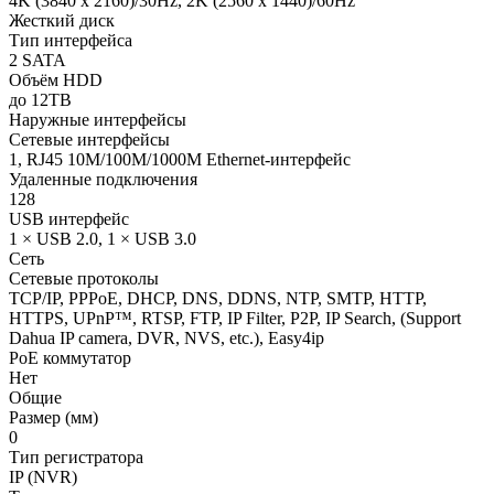
4K (3840 x 2160)/30Hz, 2K (2560 x 1440)/60Hz
Жесткий диск
Тип интерфейса
2 SATA
Объём HDD
до 12TB
Наружные интерфейсы
Сетевые интерфейсы
1, RJ45 10M/100M/1000M Ethernet-интерфейс
Удаленные подключения
128
USB интерфейс
1 × USB 2.0, 1 × USB 3.0
Сеть
Сетевые протоколы
TCP/IP, PPPoE, DHCP, DNS, DDNS, NTP, SMTP, HTTP,
HTTPS, UPnP™, RTSP, FTP, IP Filter, P2P, IP Search, (Support
Dahua IP camera, DVR, NVS, etc.), Easy4ip
PoE коммутатор
Нет
Общие
Размер (мм)
0
Тип регистратора
IP (NVR)