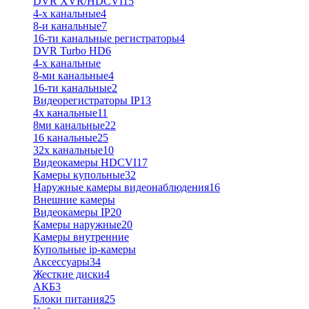
DVR XVR/HDCVI
15
4-x канальные
4
8-и канальные
7
16-ти канальные регистраторы
4
DVR Turbo HD
6
4-х канальные
8-ми канальные
4
16-ти канальные
2
Видеорегистраторы IP
13
4х канальные
11
8ми канальные
22
16 канальные
25
32x канальные
10
Видеокамеры HDCVI
17
Камеры купольные
32
Наружные камеры видеонаблюдения
16
Внешние камеры
Видеокамеры IP
20
Камеры наружные
20
Камеры внутренние
Купольные ip-камеры
Аксессуары
34
Жесткие диски
4
АКБ
3
Блоки питания
25