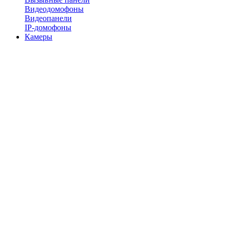
Видеодомофоны
Видеопанели
IP-домофоны
Камеры