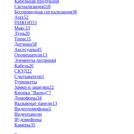
Кабельная продукция
Сигнализация
118
Беспроводная сигнализация
38
Ajax
52
ППКОП
53
Макс
33
Лунь
20
Тирас
11
Датчики
58
Аксесуары
45
Оповещатели
13
Элементы питания
4
Кабель
20
СКУД
22
Считыватели
1
Турникеты
Замки и защелки
22
Кнопка "Выход"
7
Домофоны
34
Вызывные панели
13
Видеодомофоны
1
Видеопанели
IP-домофоны
Камеры
35