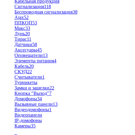
Кабельная продукция
Сигнализация
118
Беспроводная сигнализация
38
Ajax
52
ППКОП
53
Макс
33
Лунь
20
Тирас
11
Датчики
58
Аксесуары
45
Оповещатели
13
Элементы питания
4
Кабель
20
СКУД
22
Считыватели
1
Турникеты
Замки и защелки
22
Кнопка "Выход"
7
Домофоны
34
Вызывные панели
13
Видеодомофоны
1
Видеопанели
IP-домофоны
Камеры
35