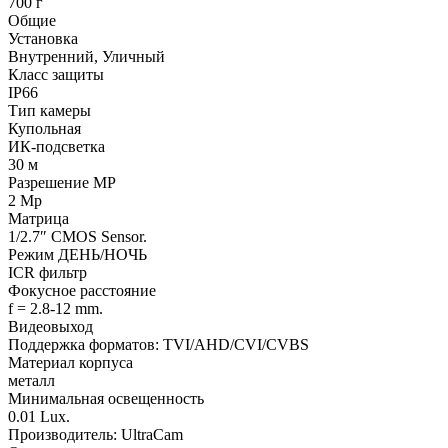
700 г
Общие
Установка
Внутренний, Уличный
Класс защиты
IP66
Тип камеры
Купольная
ИК-подсветка
30 м
Разрешение MP
2 Mp
Матрица
1/2.7″ CMOS Sensor.
Режим ДЕНЬ/НОЧЬ
ICR фильтр
Фокусное расстояние
f = 2.8-12 mm.
Видеовыход
Поддержка форматов: TVI/AHD/CVI/CVBS
Материал корпуса
металл
Минимальная освещенность
0.01 Lux.
Производитель:
UltraCam