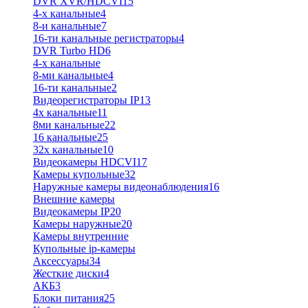
DVR XVR/HDCVI
15
4-x канальные
4
8-и канальные
7
16-ти канальные регистраторы
4
DVR Turbo HD
6
4-х канальные
8-ми канальные
4
16-ти канальные
2
Видеорегистраторы IP
13
4х канальные
11
8ми канальные
22
16 канальные
25
32x канальные
10
Видеокамеры HDCVI
17
Камеры купольные
32
Наружные камеры видеонаблюдения
16
Внешние камеры
Видеокамеры IP
20
Камеры наружные
20
Камеры внутренние
Купольные ip-камеры
Аксессуары
34
Жесткие диски
4
АКБ
3
Блоки питания
25