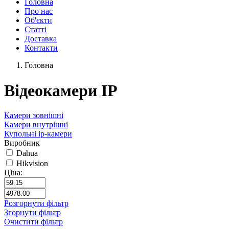
Головна
Про нас
Об'єкти
Статті
Доставка
Контакти
Головна
Відеокамери IP
Камери зовнішні
Камери внутрішні
Купольні ip-камери
Виробник
Dahua
Hikvision
Ціна:
Розгорнути фільтр
Згорнути фільтр
Очистити фільтр