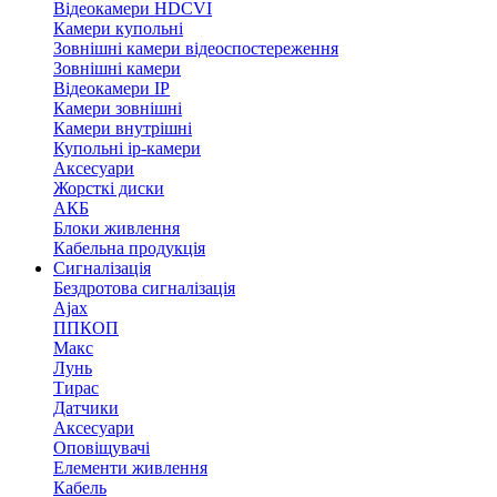
Відеокамери HDCVI
Камери купольні
Зовнішні камери відеоспостереження
Зовнішні камери
Відеокамери IP
Камери зовнішні
Камери внутрішні
Купольні ip-камери
Аксесуари
Жорсткі диски
АКБ
Блоки живлення
Кабельна продукція
Сигналізація
Бездротова сигналізація
Ajax
ППКОП
Макс
Лунь
Тирас
Датчики
Аксесуари
Оповіщувачі
Елементи живлення
Кабель