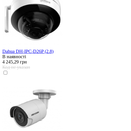
Dahua DH-IPC-D26P (2.8)
В наявності
4 245,29 грн
Код не указан