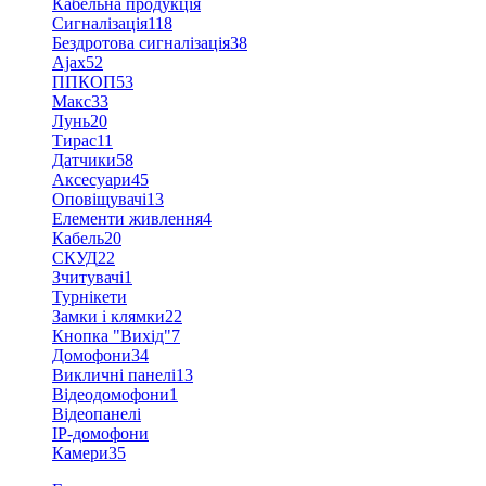
Кабельна продукція
Сигналізація
118
Бездротова сигналізація
38
Ajax
52
ППКОП
53
Макс
33
Лунь
20
Тирас
11
Датчики
58
Аксесуари
45
Оповіщувачі
13
Елементи живлення
4
Кабель
20
СКУД
22
Зчитувачі
1
Турнікети
Замки і клямки
22
Кнопка "Вихід"
7
Домофони
34
Викличні панелі
13
Відеодомофони
1
Відеопанелі
IP-домофони
Камери
35