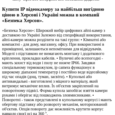
Купити IP відеокамеру за найбільш вигідною
ціною в Херсоні і Україні можна в компанії
«Безпека Херсон».
«Безпека Херсон»: Широкий вибір цифрових айпі-камер з
доставкою по Україні Залежно від специфікації використання,
айпі-камери можна розділити на такі групи: • Кімнатні або
компактні - для дому, магазину, офісу. При використанні в
приміщенні, залишаються непомітними для відвідувачів.
Моделі з підставкою не вимагають монтажу і додаткового
кріплення, прокладки кабелів. • Вуличні або всепогодні -
мають захист від води і пилу не нижче IP66. Завдяки
спеціальному термокожухом, ip camera функціонує в
широкому діапазоні температур і постійно веде відеозйомку
під час опадів (дощ, туман, засвіти). • Купольні або
антивандальні - виготовлені з міцного матеріалу, який
витримує механічне вплив. Їх об'єктив закріплений на
поворотному підвісі. Форма купола запобігає взяття камери
руками і оберігає від пошкоджень зловмисниками. •
Поворотні - також представлені в купольному корпусі і мають
обертову підставку або розвороту механізм, моторизований
об'єктив. Опція повороту дає можливість крутити корпус
навколо своєї осі на 360 °.