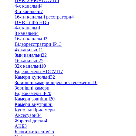
DVR XVR/HDCVI
15
4-x канальні
4
8-й канальні
7
16-ти канальні реєстратори
4
DVR Turbo HD
6
4-х канальні
8 канальні
4
16-ти канальні
2
Відеореєстратори IP
13
4х канальні
11
8ми канальні
22
16 канальні
25
32x канальні
10
Відеокамери HDCVI
17
Камери купольні
32
Зовнішні камери відеоспостереження
16
Зовнішні камери
Відеокамери IP
20
Камери зовнішні
20
Камери внутрішні
Купольні ip-камери
Аксесуари
34
Жорсткі диски
4
АКБ
3
Блоки живлення
25