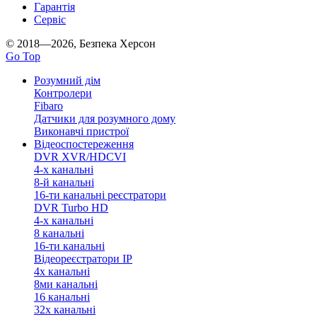
Гарантія
Сервіс
© 2018—2026, Безпека Херсон
Go Top
Розумний дім
Контролери
Fibaro
Датчики для розумного дому
Виконавчі пристрої
Відеоспостереження
DVR XVR/HDCVI
4-x канальні
8-й канальні
16-ти канальні реєстратори
DVR Turbo HD
4-х канальні
8 канальні
16-ти канальні
Відеореєстратори IP
4х канальні
8ми канальні
16 канальні
32x канальні