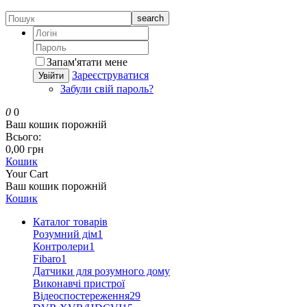
search
Запам'ятати мене
Зареєструватися
Увійти
Забули свій пароль?
0
0
Ваш кошик порожній
Всього:
0,00 грн
Кошик
Your Cart
Ваш кошик порожній
Кошик
Каталог товарів
Розумний дім
1
Контролери
1
Fibaro
1
Датчики для розумного дому
Виконавчі пристрої
Відеоспостереження
29