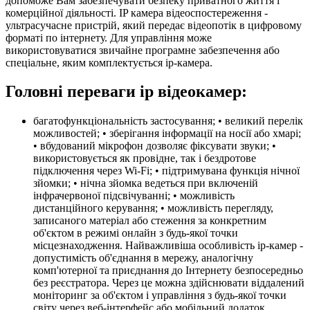
допоможе Вам забезпечувати безпеку приватного життя і
комерційної діяльності. IP камера відеоспостереження -
ультрасучасне пристрій, який передає відеопотік в цифровому
форматі по інтернету. Для управління може
використовуватися звичайне програмне забезпечення або
спеціальне, яким комплектується ip-камера.
Головні переваги ip відеокамер:
багатофункціональність застосування; • великий перелік
можливостей; • зберігання інформації на носії або хмарі;
• вбудований мікрофон дозволяє фіксувати звуки; •
використовується як провідне, так і бездротове
підключення через Wi-Fi; • підтримувана функція нічної
зйомки; • нічна зйомка ведеться при включеній
інфрачервоної підсвічуванні; • можливість
дистанційного керування; • можливість перегляду,
записаного матеріал або стеження за конкретним
об'єктом в режимі онлайн з будь-якої точки
місцезнаходження. Найважливіша особливість ip-камер -
допустимість об'єднання в мережу, аналогічну
комп'ютерної та приєднання до Інтернету безпосередньо
без реєстратора. Через це можна здійснювати віддалений
моніторинг за об'єктом і управління з будь-якої точки
світу через веб-інтерфейс або мобільний додаток.