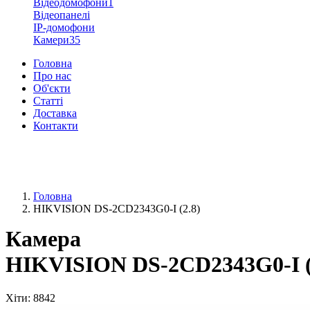
Відеодомофони
1
Відеопанелі
IP-домофони
Камери
35
Головна
Про нас
Об'єкти
Статті
Доставка
Контакти
+38 (096) 91-62-777
+38 (066) 91-62-777
Головна
HIKVISION DS-2CD2343G0-I (2.8)
Камера
HIKVISION DS-2CD2343G0-I (
Хіти
: 8842