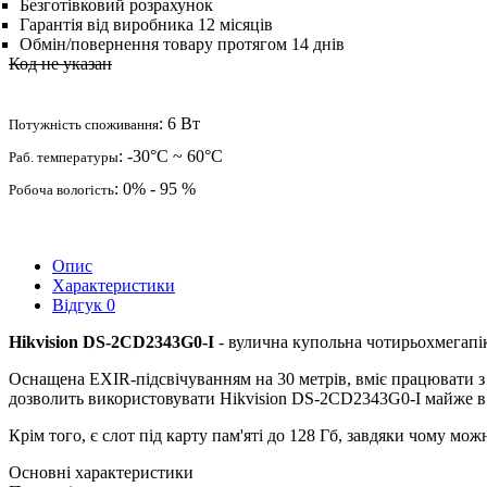
Безготівковий розрахунок
Гарантія від виробника 12 місяців
Обмін/повернення товару протягом 14 днів
Код не указан
: 6 Вт
Потужність споживання
: -30°C ~ 60°C
Раб. температуры
: 0% - 95 %
Робоча вологість
Опис
Характеристики
Відгук
0
Hikvision DS-2CD2343G0-I
- вулична купольна чотирьохмегапі
Оснащена EXIR-підсвічуванням на 30 метрів, вміє працювати з 
дозволить використовувати Hikvision DS-2CD2343G0-I майже в б
Крім того, є слот під карту пам'яті до 128 Гб, завдяки чому мож
Основні характеристики