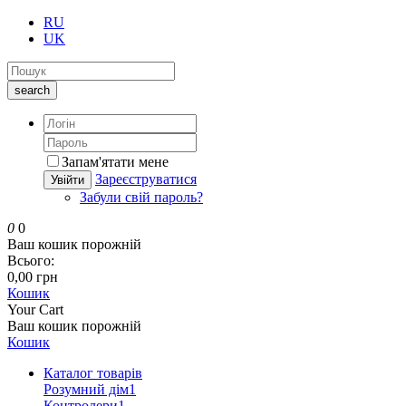
RU
UK
search
Запам'ятати мене
Зареєструватися
Увійти
Забули свій пароль?
0
0
Ваш кошик порожній
Всього:
0,00 грн
Кошик
Your Cart
Ваш кошик порожній
Кошик
Каталог товарів
Розумний дім
1
Контролери
1