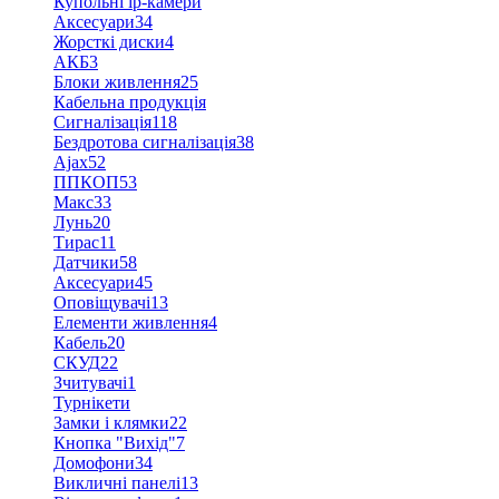
Купольні ip-камери
Аксесуари
34
Жорсткі диски
4
АКБ
3
Блоки живлення
25
Кабельна продукція
Сигналізація
118
Бездротова сигналізація
38
Ajax
52
ППКОП
53
Макс
33
Лунь
20
Тирас
11
Датчики
58
Аксесуари
45
Оповіщувачі
13
Елементи живлення
4
Кабель
20
СКУД
22
Зчитувачі
1
Турнікети
Замки і клямки
22
Кнопка "Вихід"
7
Домофони
34
Викличні панелі
13