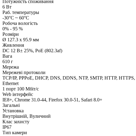
Потужність споживання
6 Вт
Раб. температуры
-30°C ~ 60°C
Робоча вологість
0% - 95 %
Розміри
Ø 127.3 х 95.9 мм
Живлення
DC 12 В± 25%, PoE (802.3af)
Вага
610 г
Мережа
Мережеві протоколи
TCP/IP, PPPoE, DHCP, DNS, DDNS, NTP, SMTP, HTTP, HTTPS, UP
Ethernet
1 порт 100 Мбіт/с
Web інтерфейс
IE8+, Chrome 31.0-44, Firefox 30.0-51, Safari 8.0+
Загальні
Установка
Внутрішній, Вуличний
Клас захисту
IP67
Тип камери