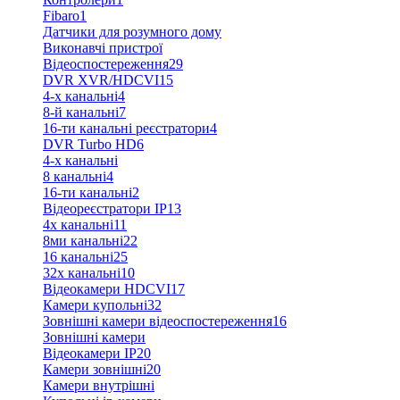
Fibaro
1
Датчики для розумного дому
Виконавчі пристрої
Відеоспостереження
29
DVR XVR/HDCVI
15
4-x канальні
4
8-й канальні
7
16-ти канальні реєстратори
4
DVR Turbo HD
6
4-х канальні
8 канальні
4
16-ти канальні
2
Відеореєстратори IP
13
4х канальні
11
8ми канальні
22
16 канальні
25
32x канальні
10
Відеокамери HDCVI
17
Камери купольні
32
Зовнішні камери відеоспостереження
16
Зовнішні камери
Відеокамери IP
20
Камери зовнішні
20
Камери внутрішні