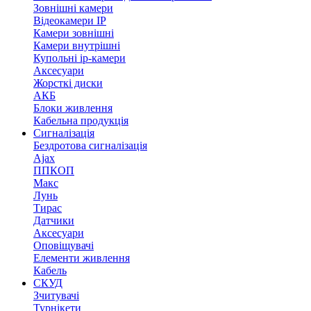
Зовнішні камери
Відеокамери IP
Камери зовнішні
Камери внутрішні
Купольні ip-камери
Аксесуари
Жорсткі диски
АКБ
Блоки живлення
Кабельна продукція
Сигналізація
Бездротова сигналізація
Ajax
ППКОП
Макс
Лунь
Тирас
Датчики
Аксесуари
Оповіщувачі
Елементи живлення
Кабель
СКУД
Зчитувачі
Турнікети