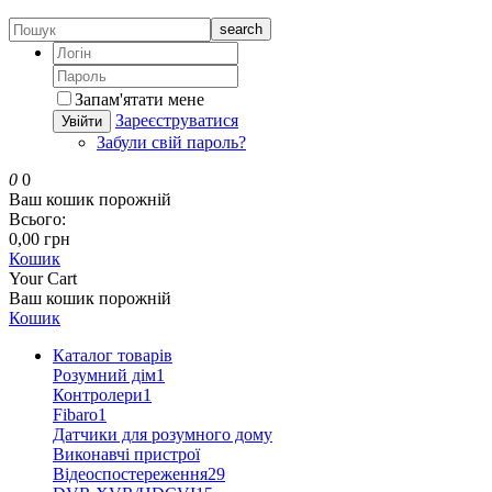
search
Запам'ятати мене
Зареєструватися
Увійти
Забули свій пароль?
0
0
Ваш кошик порожній
Всього:
0,00 грн
Кошик
Your Cart
Ваш кошик порожній
Кошик
Каталог товарів
Розумний дім
1
Контролери
1
Fibaro
1
Датчики для розумного дому
Виконавчі пристрої
Відеоспостереження
29