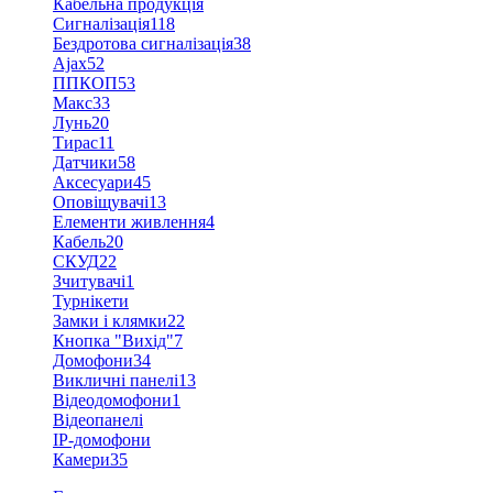
Кабельна продукція
Сигналізація
118
Бездротова сигналізація
38
Ajax
52
ППКОП
53
Макс
33
Лунь
20
Тирас
11
Датчики
58
Аксесуари
45
Оповіщувачі
13
Елементи живлення
4
Кабель
20
СКУД
22
Зчитувачі
1
Турнікети
Замки і клямки
22
Кнопка "Вихід"
7
Домофони
34
Викличні панелі
13
Відеодомофони
1
Відеопанелі
IP-домофони
Камери
35