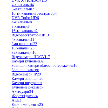
DVR XVR/HDCVI
15
4-x канальні
4
8-й канальні
7
16-ти канальні реєстратори
4
DVR Turbo HD
6
4-х канальні
8 канальні
4
16-ти канальні
2
Відеореєстратори IP
13
4х канальні
11
8ми канальні
22
16 канальні
25
32x канальні
10
Відеокамери HDCVI
17
Камери купольні
32
Зовнішні камери відеоспостереження
16
Зовнішні камери
Відеокамери IP
20
Камери зовнішні
20
Камери внутрішні
Купольні ip-камери
Аксесуари
34
Жорсткі диски
4
АКБ
3
Блоки живлення
25