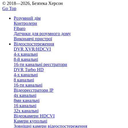
© 2018—2026, Безпека Херсон
Go Top
Розумний дім
Контролери
Fibaro
Датчики для розумного дому
Виконавчі пристрої
Відеоспостереження
DVR XVR/HDCVI
4-x канальні
8-й канальні
16-ти канальні реєстратори
DVR Turbo HD
4-х канальні
8 канальні
16-ти канальні
Відеореєстратори IP
4х канальні
8ми канальні
16 канальні
32x канальні
Відеокамери HDCVI
Камери купольні
Зовнішні камери відеоспостереження