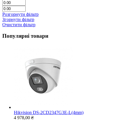
Розгорнути фільтр
Згорнути фільтр
Очистити фільтр
Популярні товари
Hikvision DS-2CD2347G3E-L(4mm)
4 978,00 ₴