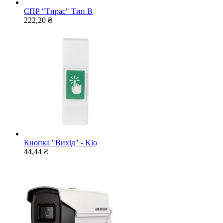
СПР "Тирас" Тип В
222,20 ₴
Кнопка "Вихід" - Kio
44,44 ₴