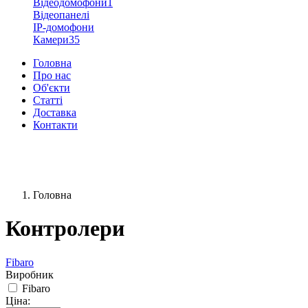
Відеодомофони
1
Відеопанелі
IP-домофони
Камери
35
Головна
Про нас
Об'єкти
Статті
Доставка
Контакти
+38 (096) 91-62-777
+38 (066) 91-62-777
Головна
Контролери
Fibaro
Виробник
Fibaro
Ціна: