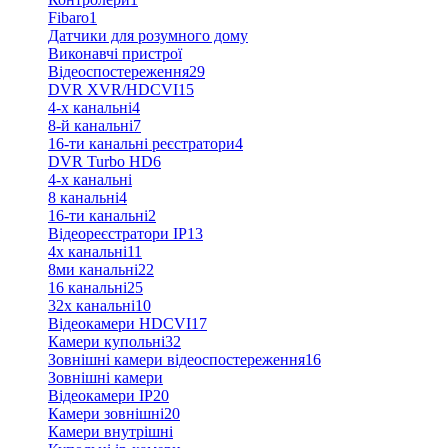
Fibaro
1
Датчики для розумного дому
Виконавчі пристрої
Відеоспостереження
29
DVR XVR/HDCVI
15
4-x канальні
4
8-й канальні
7
16-ти канальні реєстратори
4
DVR Turbo HD
6
4-х канальні
8 канальні
4
16-ти канальні
2
Відеореєстратори IP
13
4х канальні
11
8ми канальні
22
16 канальні
25
32x канальні
10
Відеокамери HDCVI
17
Камери купольні
32
Зовнішні камери відеоспостереження
16
Зовнішні камери
Відеокамери IP
20
Камери зовнішні
20
Камери внутрішні