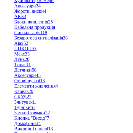
Купольні ip-камери
Аксесуари
34
Жорсткі диски
4
АКБ
3
Блоки живлення
25
Кабельна продукція
Сигналізація
118
Бездротова сигналізація
38
Ajax
52
ППКОП
53
Макс
33
Лунь
20
Тирас
11
Датчики
58
Аксесуари
45
Оповіщувачі
13
Елементи живлення
4
Кабель
20
СКУД
22
Зчитувачі
1
Турнікети
Замки і клямки
22
Кнопка "Вихід"
7
Домофони
34
Викличні панелі
13