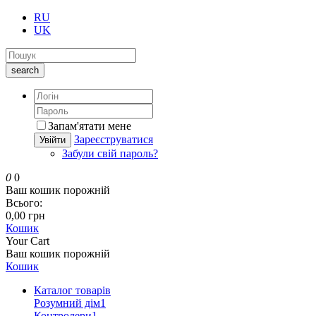
RU
UK
search
Запам'ятати мене
Зареєструватися
Увійти
Забули свій пароль?
0
0
Ваш кошик порожній
Всього:
0,00 грн
Кошик
Your Cart
Ваш кошик порожній
Кошик
Каталог товарів
Розумний дім
1
Контролери
1