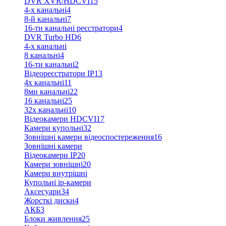
DVR XVR/HDCVI
15
4-x канальні
4
8-й канальні
7
16-ти канальні реєстратори
4
DVR Turbo HD
6
4-х канальні
8 канальні
4
16-ти канальні
2
Відеореєстратори IP
13
4х канальні
11
8ми канальні
22
16 канальні
25
32x канальні
10
Відеокамери HDCVI
17
Камери купольні
32
Зовнішні камери відеоспостереження
16
Зовнішні камери
Відеокамери IP
20
Камери зовнішні
20
Камери внутрішні
Купольні ip-камери
Аксесуари
34
Жорсткі диски
4
АКБ
3
Блоки живлення
25