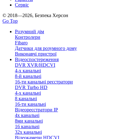
Сервіс
© 2018—2026, Безпека Херсон
Go Top
Розумний дім
Контролери
Fibaro
Датчики для розумного дому
Виконавчі пристрої
Відеоспостереження
DVR XVR/HDCVI
4-x канальні
8-й канальні
16-ти канальні реєстратори
DVR Turbo HD
4-х канальні
8 канальні
16-ти канальні
Відеореєстратори IP
4х канальні
8ми канальні
16 канальні
32x канальні
Відеокамери HDCVI