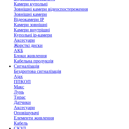
Камери купольні
Зовнішні камери відеоспостереження
Зовнішні камери
Відеокамери IP
Камери зовнішні
Камери внутрішні
Купольні ip-камери
Аксесуари
Жорсткі диски
АКБ
Блоки живлення
Кабельна продукція
Сигналізація
Бездротова сигналізація
Ajax
ППКОП
Макс
Лунь
Тирас
Датчики
Аксесуари
Оповіщувачі
Елементи живлення
Кабель
СКУД