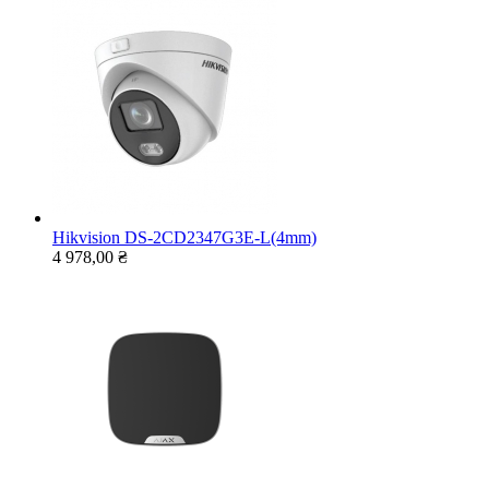
Hikvision DS-2CD2347G3E-L(4mm)
4 978,00 ₴