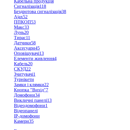
Кабельна продукція
Сигналізація
118
Бездротова сигналізація
38
Ajax
52
ППКОП
53
Макс
33
Лунь
20
Тирас
11
Датчики
58
Аксесуари
45
Оповіщувачі
13
Елементи живлення
4
Кабель
20
СКУД
22
Зчитувачі
1
Турнікети
Замки і клямки
22
Кнопка "Вихід"
7
Домофони
34
Викличні панелі
13
Відеодомофони
1
Відеопанелі
IP-домофони
Камери
35