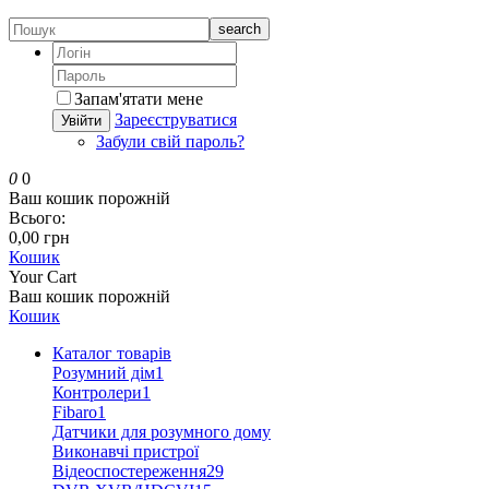
search
Запам'ятати мене
Зареєструватися
Увійти
Забули свій пароль?
0
0
Ваш кошик порожній
Всього:
0,00 грн
Кошик
Your Cart
Ваш кошик порожній
Кошик
Каталог товарів
Розумний дім
1
Контролери
1
Fibaro
1
Датчики для розумного дому
Виконавчі пристрої
Відеоспостереження
29