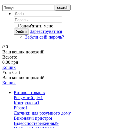
search
Запам'ятати мене
Зареєструватися
Увійти
Забули свій пароль?
0
0
Ваш кошик порожній
Всього:
0,00 грн
Кошик
Your Cart
Ваш кошик порожній
Кошик
Каталог товарів
Розумний дім
1
Контролери
1
Fibaro
1
Датчики для розумного дому
Виконавчі пристрої
Відеоспостереження
29