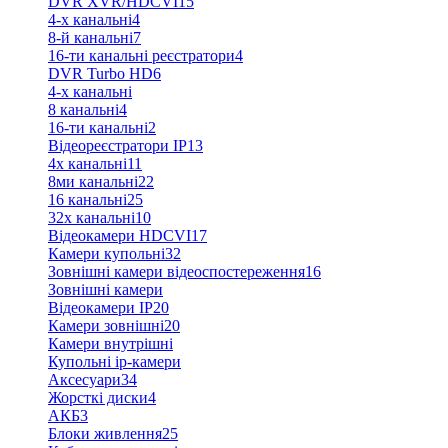
DVR XVR/HDCVI
15
4-x канальні
4
8-й канальні
7
16-ти канальні реєстратори
4
DVR Turbo HD
6
4-х канальні
8 канальні
4
16-ти канальні
2
Відеореєстратори IP
13
4х канальні
11
8ми канальні
22
16 канальні
25
32x канальні
10
Відеокамери HDCVI
17
Камери купольні
32
Зовнішні камери відеоспостереження
16
Зовнішні камери
Відеокамери IP
20
Камери зовнішні
20
Камери внутрішні
Купольні ip-камери
Аксесуари
34
Жорсткі диски
4
АКБ
3
Блоки живлення
25