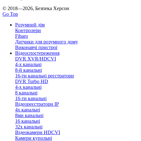
© 2018—2026, Безпека Херсон
Go Top
Розумний дім
Контролери
Fibaro
Датчики для розумного дому
Виконавчі пристрої
Відеоспостереження
DVR XVR/HDCVI
4-x канальні
8-й канальні
16-ти канальні реєстратори
DVR Turbo HD
4-х канальні
8 канальні
16-ти канальні
Відеореєстратори IP
4х канальні
8ми канальні
16 канальні
32x канальні
Відеокамери HDCVI
Камери купольні