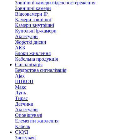
Зовнішні камери відеоспостереження
Зовнішні камери
Відеокамери IP
Камери зовнішні
Камери внутрішні
Купольні ip-камери
Аксесуари
Жорсткі диски
АКБ
Блоки живлення
Кабельна продукція
Сигналізація
Бездротова сигналізація
Ajax
ППКОП
Макс
Лунь
Тирас
Датчики
Аксесуари
Оповіщувачі
Елементи живлення
Кабель
СКУД
Зчитувачі