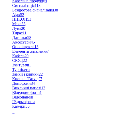
Кабельна продукція
Сигналізація
118
Бездротова сигналізація
38
Ajax
52
ППКОП
53
Макс
33
Лунь
20
Тирас
11
Датчики
58
Аксесуари
45
Оповіщувачі
13
Елементи живлення
4
Кабель
20
СКУД
22
Зчитувачі
1
Турнікети
Замки і клямки
22
Кнопка "Вихід"
7
Домофони
34
Викличні панелі
13
Відеодомофони
1
Відеопанелі
IP-домофони
Камери
35