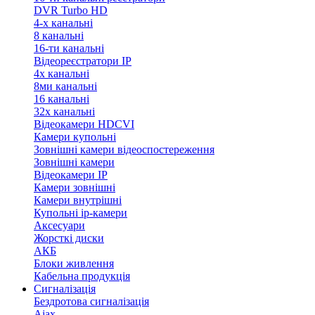
DVR Turbo HD
4-х канальні
8 канальні
16-ти канальні
Відеореєстратори IP
4х канальні
8ми канальні
16 канальні
32x канальні
Відеокамери HDCVI
Камери купольні
Зовнішні камери відеоспостереження
Зовнішні камери
Відеокамери IP
Камери зовнішні
Камери внутрішні
Купольні ip-камери
Аксесуари
Жорсткі диски
АКБ
Блоки живлення
Кабельна продукція
Сигналізація
Бездротова сигналізація
Ajax