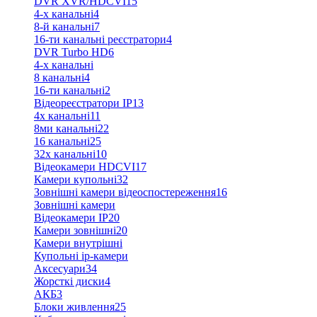
DVR XVR/HDCVI
15
4-x канальні
4
8-й канальні
7
16-ти канальні реєстратори
4
DVR Turbo HD
6
4-х канальні
8 канальні
4
16-ти канальні
2
Відеореєстратори IP
13
4х канальні
11
8ми канальні
22
16 канальні
25
32x канальні
10
Відеокамери HDCVI
17
Камери купольні
32
Зовнішні камери відеоспостереження
16
Зовнішні камери
Відеокамери IP
20
Камери зовнішні
20
Камери внутрішні
Купольні ip-камери
Аксесуари
34
Жорсткі диски
4
АКБ
3
Блоки живлення
25