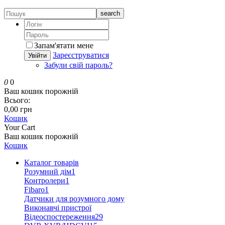
search
Запам'ятати мене
Зареєструватися
Увійти
Забули свій пароль?
0
0
Ваш кошик порожній
Всього:
0,00 грн
Кошик
Your Cart
Ваш кошик порожній
Кошик
Каталог товарів
Розумний дім
1
Контролери
1
Fibaro
1
Датчики для розумного дому
Виконавчі пристрої
Відеоспостереження
29