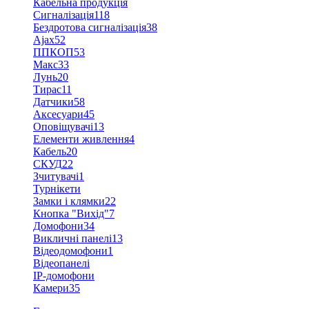
Кабельна продукція
Сигналізація
118
Бездротова сигналізація
38
Ajax
52
ППКОП
53
Макс
33
Лунь
20
Тирас
11
Датчики
58
Аксесуари
45
Оповіщувачі
13
Елементи живлення
4
Кабель
20
СКУД
22
Зчитувачі
1
Турнікети
Замки і клямки
22
Кнопка "Вихід"
7
Домофони
34
Викличні панелі
13
Відеодомофони
1
Відеопанелі
IP-домофони
Камери
35