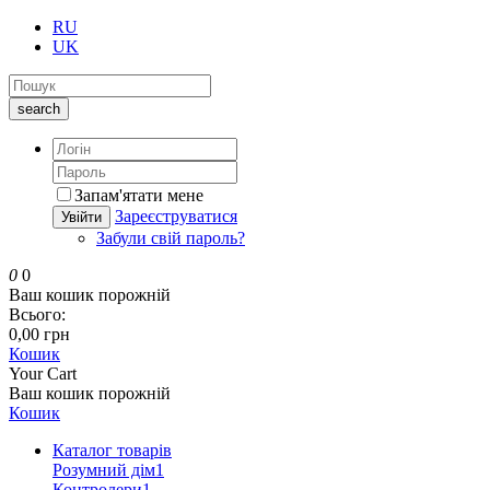
RU
UK
search
Запам'ятати мене
Зареєструватися
Увійти
Забули свій пароль?
0
0
Ваш кошик порожній
Всього:
0,00 грн
Кошик
Your Cart
Ваш кошик порожній
Кошик
Каталог товарів
Розумний дім
1
Контролери
1