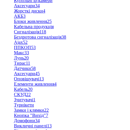
Купольні ip-камери
Аксесуари
34
Жорсткі диски
4
АКБ
3
Блоки живлення
25
Кабельна продукція
Сигналізація
118
Бездротова сигналізація
38
Ajax
52
ППКОП
53
Макс
33
Лунь
20
Тирас
11
Датчики
58
Аксесуари
45
Оповіщувачі
13
Елементи живлення
4
Кабель
20
СКУД
22
Зчитувачі
1
Турнікети
Замки і клямки
22
Кнопка "Вихід"
7
Домофони
34
Викличні панелі
13