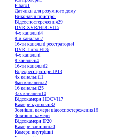
Fibaro
1
Датчики для розумного дому
Виконавчі пристрої
Відеоспостереження
29
DVR XVR/HDCVI
15
4-x канальні
4
8-й канальні
7
16-ти канальні реєстратори
4
DVR Turbo HD
6
4-х канальні
8 канальні
4
16-ти канальні
2
Відеореєстратори IP
13
4х канальні
11
8ми канальні
22
16 канальні
25
32x канальні
10
Відеокамери HDCVI
17
Камери купольні
32
Зовнішні камери відеоспостереження
16
Зовнішні камери
Відеокамери IP
20
Камери зовнішні
20
Камери внутрішні