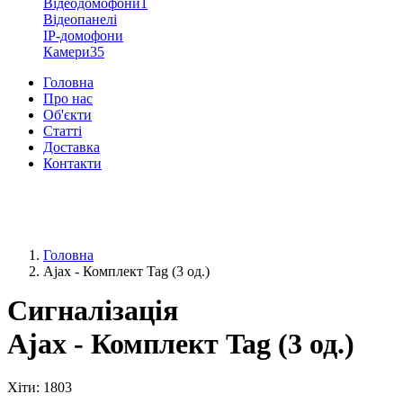
Відеодомофони
1
Відеопанелі
IP-домофони
Камери
35
Головна
Про нас
Об'єкти
Статті
Доставка
Контакти
+38 (096) 91-62-777
+38 (066) 91-62-777
Головна
Ajax - Комплект Tag (3 од.)
Сигналізація
Ajax - Комплект Tag (3 од.)
Хіти
: 1803