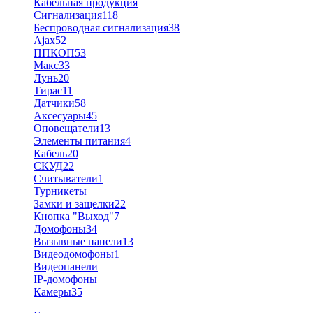
Кабельная продукция
Сигнализация
118
Беспроводная сигнализация
38
Ajax
52
ППКОП
53
Макс
33
Лунь
20
Тирас
11
Датчики
58
Аксесуары
45
Оповещатели
13
Элементы питания
4
Кабель
20
СКУД
22
Считыватели
1
Турникеты
Замки и защелки
22
Кнопка "Выход"
7
Домофоны
34
Вызывные панели
13
Видеодомофоны
1
Видеопанели
IP-домофоны
Камеры
35