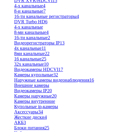
DVR XVR/HDCVI
15
4-x канальные
4
8-и канальные
7
16-ти канальные регистраторы
4
DVR Turbo HD
6
4-х канальные
8-ми канальные
4
16-ти канальные
2
Видеорегистраторы IP
13
4х канальные
11
8ми канальные
22
16 канальные
25
32x канальные
10
Видеокамеры HDCVI
17
Камеры купольные
32
Наружные камеры видеонаблюдения
16
Внешние камеры
Видеокамеры IP
20
Камеры наружные
20
Камеры внутренние
Купольные ip-камеры
Аксессуары
34
Жесткие диски
4
АКБ
3
Блоки питания
25