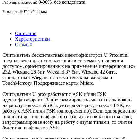
: 0-90%, без конденсата
Рабочая влажность
: 80*45*13 мм
Размеры
Описание
Характеристики
Отзыв
0
Считыватель бесконтактных идентификаторов U-Prox mini
предназначен для использования в системах управления
доступом, ориентированных на применение интерфейсов: RS-
232, Wiegand 26 бит, Wiegand 37 бит, Wiegand 42 бита,
стандартный Wiegand с автоматическим выбором и
TouchMemory. Поддерживает карты Mifare.
Считыватели U-prox работают с ASK и/или FSK
идентификаторами. Запрограммировать считыватель можно
на работу только с ASK идентификатором, только с FSK, на
работу с ASK и/или FSK (одновременно). Если одновременно
поднести два идентификатора разных типов к считывателю,
запрограммированному на работу с двумя типами, то считан
будет идентификатор ASK.
Считыватель установлен в миниатюрный пластмассовый