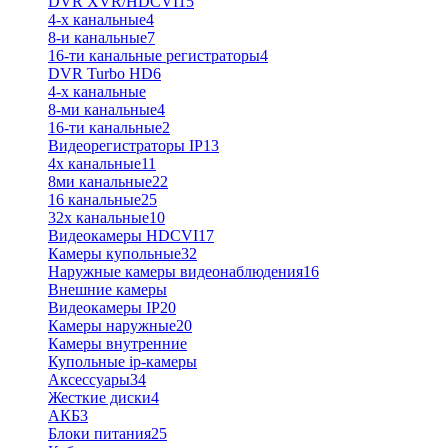
DVR XVR/HDCVI
15
4-x канальные
4
8-и канальные
7
16-ти канальные регистраторы
4
DVR Turbo HD
6
4-х канальные
8-ми канальные
4
16-ти канальные
2
Видеорегистраторы IP
13
4х канальные
11
8ми канальные
22
16 канальные
25
32x канальные
10
Видеокамеры HDCVI
17
Камеры купольные
32
Наружные камеры видеонаблюдения
16
Внешние камеры
Видеокамеры IP
20
Камеры наружные
20
Камеры внутренние
Купольные ip-камеры
Аксессуары
34
Жесткие диски
4
АКБ
3
Блоки питания
25