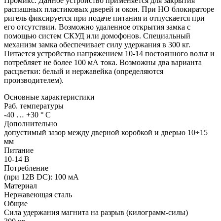
Промикс. Данное устройство применяется для закрытия
распашных пластиковых дверей и окон. При НО блокираторе
ригель фиксируется при подаче питания и отпускается при
его отсутствии. Возможно удаленное открытия замка с
помощью систем СКУД или домофонов. Специальный
механизм замка обеспечивает силу удержания в 300 кг.
Питается устройство напряжением 10-14 постоянного вольт и
потребляет не более 100 мА тока. Возможны два варианта
расцветки: белый и нержавейка (определяются
производителем).
Основные характеристики
Раб. температуры
-40 … +30 ° С
Дополнительно
допустимый зазор между дверной коробкой и дверью 10÷15
мм
Питание
10-14 В
Потребление
(при 12В DC): 100 мА
Материал
Нержавеющая сталь
Общие
Сила удержания магнита на разрыв (килограмм-силы)