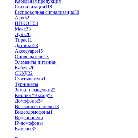
Кабельная продукция
Сигнализация
118
Беспроводная сигнализация
38
Ajax
52
ППКОП
53
Макс
33
Лунь
20
Тирас
11
Датчики
58
Аксесуары
45
Оповещатели
13
Элементы питания
4
Кабель
20
СКУД
22
Считыватели
1
Турникеты
Замки и защелки
22
Кнопка "Выход"
7
Домофоны
34
Вызывные панели
13
Видеодомофоны
1
Видеопанели
IP-домофоны
Камеры
35