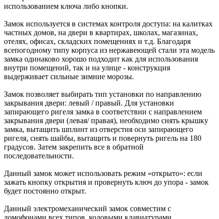
использованием ключа либо кнопки.
Замок используется в системах контроля доступа: на калитках
частных домов, на двери в квартирах, школах, магазинах,
отелях, офисах, складских помещениях и т.д. Благодаря
всепогодному типу корпуса из нержавеющей стали эта модель
замка одинаково хорошо подходит как для использования
внутри помещений, так и на улице - конструкция
выдерживает сильные зимние морозы.
Замок позволяет выбирать тип установки по направлению
закрывания двери: левый / правый. Для установки
запирающего ригеля замка в соответствии с направлением
закрывания двери (левая/ правая), необходимо снять крышку
замка, вытащить шплинт из отверстия оси запирающего
ригеля, снять шайбы, вытащить и повернуть ригель на 180
градусов. Затем закрепить все в обратной
последовательности.
Данный замок может использовать режим «открыто»: если
зажать кнопку открытия и провернуть ключ до упора - замок
будет постоянно открыт.
Данный электромеханический замок совместим с
домофонами всех типов, кодовыми клавиатурами,