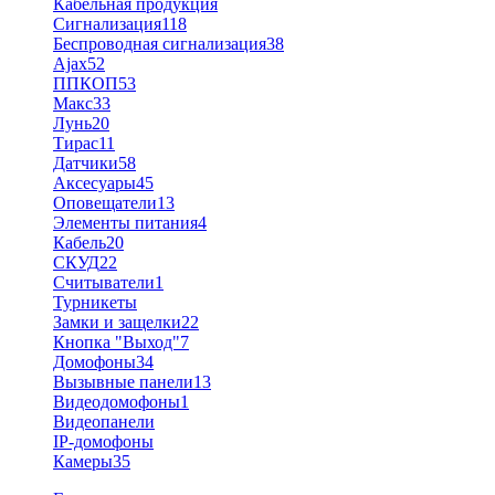
Кабельная продукция
Сигнализация
118
Беспроводная сигнализация
38
Ajax
52
ППКОП
53
Макс
33
Лунь
20
Тирас
11
Датчики
58
Аксесуары
45
Оповещатели
13
Элементы питания
4
Кабель
20
СКУД
22
Считыватели
1
Турникеты
Замки и защелки
22
Кнопка "Выход"
7
Домофоны
34
Вызывные панели
13
Видеодомофоны
1
Видеопанели
IP-домофоны
Камеры
35