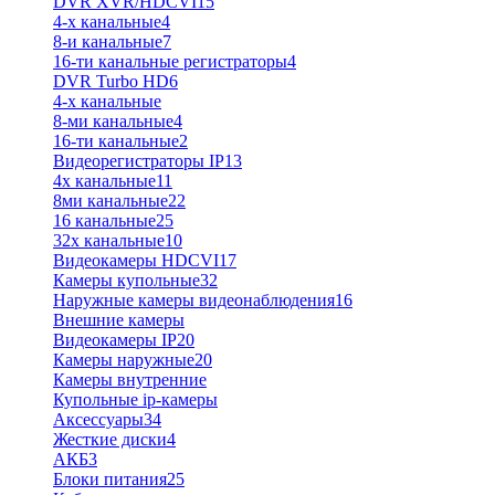
DVR XVR/HDCVI
15
4-x канальные
4
8-и канальные
7
16-ти канальные регистраторы
4
DVR Turbo HD
6
4-х канальные
8-ми канальные
4
16-ти канальные
2
Видеорегистраторы IP
13
4х канальные
11
8ми канальные
22
16 канальные
25
32x канальные
10
Видеокамеры HDCVI
17
Камеры купольные
32
Наружные камеры видеонаблюдения
16
Внешние камеры
Видеокамеры IP
20
Камеры наружные
20
Камеры внутренние
Купольные ip-камеры
Аксессуары
34
Жесткие диски
4
АКБ
3
Блоки питания
25