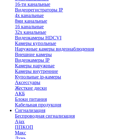
16-ти канальные
Видеорегистраторы IP
4х канальные
8ми канальные
16 канальные
32x канальные
Видеокамеры HDCVI
Камеры купольные
Наружные камеры видеонаблюдения
Внешние камеры
Видеокамеры IP
Камеры наружные
Камеры внутренние
Купольные ip-камеры
Аксессуары
Жесткие диски
АКБ
Блоки питания
Кабельная продукция
Сигнализация
Беспроводная сигнализация
Ajax
ППКОП
Макс
Лунь