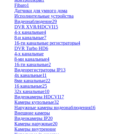
Fibaro
1
Датчики для умного дома
Исполнительные устройства
Видеонаблюдение
29
DVR XVR/HDCVI
15
4-x канальные
4
8-и канальные
7
16-ти канальные регистраторы
4
DVR Turbo HD
6
4-х канальные
8-ми канальные
4
16-ти канальные
2
Видеорегистраторы IP
13
4х канальные
11
8ми канальные
22
16 канальные
25
32x канальные
10
Видеокамеры HDCVI
17
Камеры купольные
32
Наружные камеры видеонаблюдения
16
Внешние камеры
Видеокамеры IP
20
Камеры наружные
20
Камеры внутренние