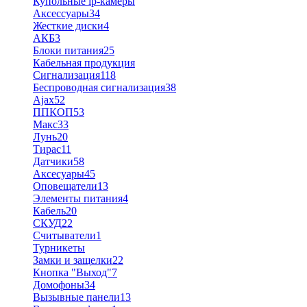
Купольные ip-камеры
Аксессуары
34
Жесткие диски
4
АКБ
3
Блоки питания
25
Кабельная продукция
Сигнализация
118
Беспроводная сигнализация
38
Ajax
52
ППКОП
53
Макс
33
Лунь
20
Тирас
11
Датчики
58
Аксесуары
45
Оповещатели
13
Элементы питания
4
Кабель
20
СКУД
22
Считыватели
1
Турникеты
Замки и защелки
22
Кнопка "Выход"
7
Домофоны
34
Вызывные панели
13