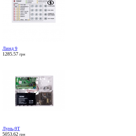
Линд 9
1285.57
грн
Лунь-9Т
5053.62
грн