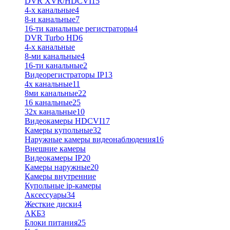
DVR XVR/HDCVI
15
4-x канальные
4
8-и канальные
7
16-ти канальные регистраторы
4
DVR Turbo HD
6
4-х канальные
8-ми канальные
4
16-ти канальные
2
Видеорегистраторы IP
13
4х канальные
11
8ми канальные
22
16 канальные
25
32x канальные
10
Видеокамеры HDCVI
17
Камеры купольные
32
Наружные камеры видеонаблюдения
16
Внешние камеры
Видеокамеры IP
20
Камеры наружные
20
Камеры внутренние
Купольные ip-камеры
Аксессуары
34
Жесткие диски
4
АКБ
3
Блоки питания
25