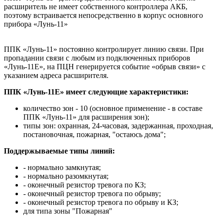
расширитель не имеет собственного контроллера АКБ,
поэтому встраивается непосредственно в корпус основного
прибора «Лунь-11»
ППК «Лунь-11» постоянно контролирует линию связи. При
пропадании связи с любым из подключенных приборов
«Лунь-11Е», на ПЦН генерируется событие «обрыв связи» с
указанием адреса раcширителя.
ППК «Лунь-11Е» имеет следующие характеристики:
количество зон - 10 (основное применение - в составе
ППК «Лунь-11» для расширения зон);
типы зон: охранная, 24-часовая, задержанная, проходная,
постановочная, пожарная, "остаюсь дома";
Поддержываемые типы линий:
- нормально замкнутая;
- нормально разомкнутая;
- оконечный резистор тревога по КЗ;
- оконечный резистор тревога по обрыву;
- оконечный резистор тревога по обрыву и КЗ;
для типа зоны "Пожарная"