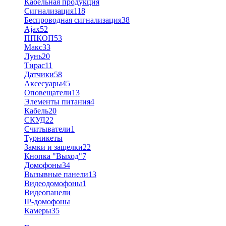
Кабельная продукция
Сигнализация
118
Беспроводная сигнализация
38
Ajax
52
ППКОП
53
Макс
33
Лунь
20
Тирас
11
Датчики
58
Аксесуары
45
Оповещатели
13
Элементы питания
4
Кабель
20
СКУД
22
Считыватели
1
Турникеты
Замки и защелки
22
Кнопка "Выход"
7
Домофоны
34
Вызывные панели
13
Видеодомофоны
1
Видеопанели
IP-домофоны
Камеры
35