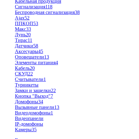
Кабельная продукция
Сигнализация
118
Беспроводная сигнализация
38
Ajax
52
ППКОП
53
Макс
33
Лунь
20
Тирас
11
Датчики
58
Аксесуары
45
Оповещатели
13
Элементы питания
4
Кабель
20
СКУД
22
Считыватели
1
Турникеты
Замки и защелки
22
Кнопка "Выход"
7
Домофоны
34
Вызывные панели
13
Видеодомофоны
1
Видеопанели
IP-домофоны
Камеры
35