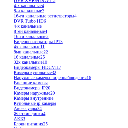
DVR XVR/HDCVI
15
4-x канальные
4
8-и канальные
7
16-ти канальные регистраторы
4
DVR Turbo HD
6
4-х канальные
8-ми канальные
4
16-ти канальные
2
Видеорегистраторы IP
13
4х канальные
11
8ми канальные
22
16 канальные
25
32x канальные
10
Видеокамеры HDCVI
17
Камеры купольные
32
Наружные камеры видеонаблюдения
16
Внешние камеры
Видеокамеры IP
20
Камеры наружные
20
Камеры внутренние
Купольные ip-камеры
Аксессуары
34
Жесткие диски
4
АКБ
3
Блоки питания
25