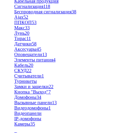
Кабельная продукция
Сигнализация
118
Беспроводная сигнализация
38
Ajax
52
ППКОП
53
Макс
33
Лунь
20
Тирас
11
Датчики
58
Аксесуары
45
Оповещатели
13
Элементы питания
4
Кабель
20
СКУД
22
Считыватели
1
Турникеты
Замки и защелки
22
Кнопка "Выход"
7
Домофоны
34
Вызывные панели
13
Видеодомофоны
1
Видеопанели
IP-домофоны
Камеры
35