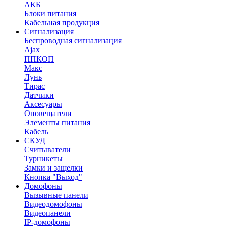
АКБ
Блоки питания
Кабельная продукция
Сигнализация
Беспроводная сигнализация
Ajax
ППКОП
Макс
Лунь
Тирас
Датчики
Аксесуары
Оповещатели
Элементы питания
Кабель
СКУД
Считыватели
Турникеты
Замки и защелки
Кнопка "Выход"
Домофоны
Вызывные панели
Видеодомофоны
Видеопанели
IP-домофоны