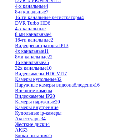
DVR XVR/HDCVI
15
4-x канальные
4
8-и канальные
7
16-ти канальные регистраторы
4
DVR Turbo HD
6
4-х канальные
8-ми канальные
4
16-ти канальные
2
Видеорегистраторы IP
13
4х канальные
11
8ми канальные
22
16 канальные
25
32x канальные
10
Видеокамеры HDCVI
17
Камеры купольные
32
Наружные камеры видеонаблюдения
16
Внешние камеры
Видеокамеры IP
20
Камеры наружные
20
Камеры внутренние
Купольные ip-камеры
Аксессуары
34
Жесткие диски
4
АКБ
3
Блоки питания
25