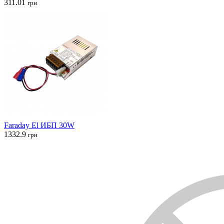
311.01
грн
Faraday El ИБП 30W
1332.9
грн