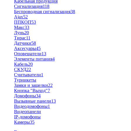
Кабельная продукция
Сигнализация
118
Беспроводная сигнализация
38
Ajax
52
ППКОП
53
Макс
33
Лунь
20
Тирас
11
Датчики
58
Аксесуары
45
Оповещатели
13
Элементы питания
4
Кабель
20
СКУД
22
Считыватели
1
Турникеты
Замки и защелки
22
Кнопка "Выход"
7
Домофоны
34
Вызывные панели
13
Видеодомофоны
1
Видеопанели
IP-домофоны
Камеры
35