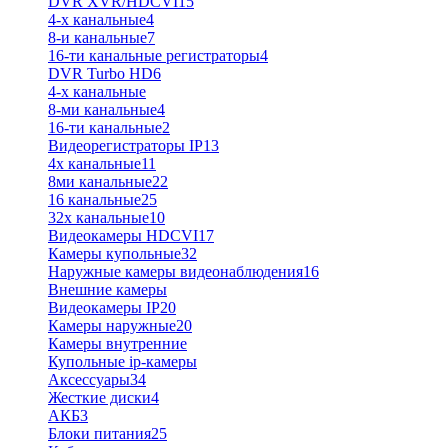
DVR XVR/HDCVI
15
4-x канальные
4
8-и канальные
7
16-ти канальные регистраторы
4
DVR Turbo HD
6
4-х канальные
8-ми канальные
4
16-ти канальные
2
Видеорегистраторы IP
13
4х канальные
11
8ми канальные
22
16 канальные
25
32x канальные
10
Видеокамеры HDCVI
17
Камеры купольные
32
Наружные камеры видеонаблюдения
16
Внешние камеры
Видеокамеры IP
20
Камеры наружные
20
Камеры внутренние
Купольные ip-камеры
Аксессуары
34
Жесткие диски
4
АКБ
3
Блоки питания
25