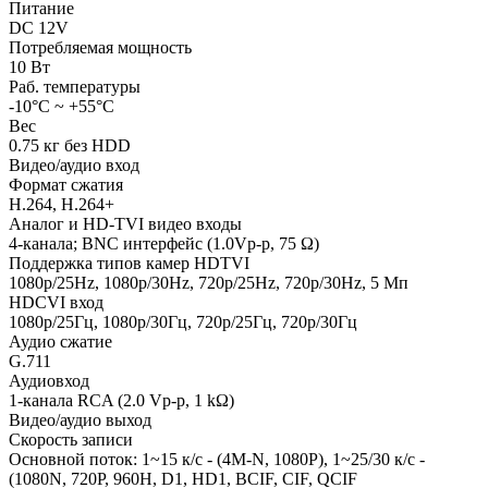
Питание
DC 12V
Потребляемая мощность
10 Вт
Раб. температуры
-10°C ~ +55°C
Вес
0.75 кг без HDD
Видео/аудио вход
Формат сжатия
H.264, H.264+
Аналог и HD-TVI видео входы
4-канала; BNC интерфейс (1.0Vp-p, 75 Ω)
Поддержка типов камер HDTVI
1080p/25Hz, 1080p/30Hz, 720p/25Hz, 720p/30Hz, 5 Мп
HDCVI вход
1080p/25Гц, 1080p/30Гц, 720p/25Гц, 720p/30Гц
Аудио сжатие
G.711
Аудиовход
1-канала RCA (2.0 Vp-p, 1 kΩ)
Видео/аудио выход
Скорость записи
Основной поток: 1~15 к/с - (4M-N, 1080P), 1~25/30 к/с -
(1080N, 720P, 960H, D1, HD1, BCIF, CIF, QCIF