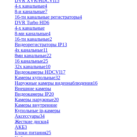
DVR XVR/HDCVI
15
4-x канальные
4
8-и канальные
7
16-ти канальные регистраторы
4
DVR Turbo HD
6
4-х канальные
8-ми канальные
4
16-ти канальные
2
Видеорегистраторы IP
13
4х канальные
11
8ми канальные
22
16 канальные
25
32x канальные
10
Видеокамеры HDCVI
17
Камеры купольные
32
Наружные камеры видеонаблюдения
16
Внешние камеры
Видеокамеры IP
20
Камеры наружные
20
Камеры внутренние
Купольные ip-камеры
Аксессуары
34
Жесткие диски
4
АКБ
3
Блоки питания
25