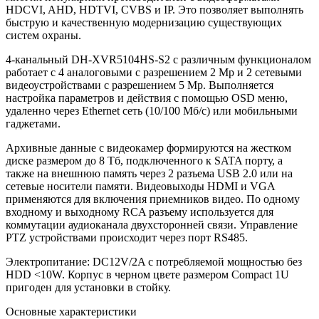
HDCVI, AHD, HDTVI, CVBS и IP. Это позволяет выполнять
быструю и качественную модернизацию существующих
систем охраны.
4-канальный DH-XVR5104HS-S2 с различным функционалом
работает с 4 аналоговыми с разрешением 2 Mp и 2 сетевыми
видеоустройствами с разрешением 5 Mp. Выполняется
настройка параметров и действия с помощью OSD меню,
удаленно через Ethernet сеть (10/100 Мб/с) или мобильными
гаджетами.
Архивные данные с видеокамер формируются на жестком
диске размером до 8 Тб, подключенного к SATA порту, а
также на внешнюю память через 2 разъема USB 2.0 или на
сетевые носители памяти. Видеовыходы HDMI и VGA
применяются для включения приемников видео. По одному
входному и выходному RCA разъему используется для
коммутации аудиоканала двухсторонней связи. Управление
PTZ устройствами происходит через порт RS485.
Электропитание: DC12V/2A с потребляемой мощностью без
HDD <10W. Корпус в черном цвете размером Compact 1U
пригоден для установки в стойку.
Основные характеристики