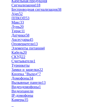
Кабельная продукция
Сигнализация
118
Беспроводная сигнализация
38
Ajax
52
ППКОП
53
Макс
33
Лунь
20
Тирас
11
Датчики
58
Аксесуары
45
Оповещатели
13
Элементы питания
4
Кабель
20
СКУД
22
Считыватели
1
Турникеты
Замки и защелки
22
Кнопка "Выход"
7
Домофоны
34
Вызывные панели
13
Видеодомофоны
1
Видеопанели
IP-домофоны
Камеры
35