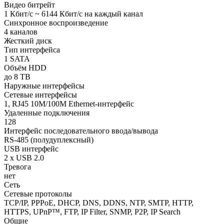
Видео битрейт
1 Кбит/с ~ 6144 Кбит/с на каждый канал
Синхронное воспроизведение
4 каналов
Жесткий диск
Тип интерфейса
1 SATA
Объём HDD
до 8 TB
Наружные интерфейсы
Сетевые интерфейсы
1, RJ45 10M/100M Ethernet-интерфейс
Удаленные подключения
128
Интерфейс последовательного ввода/вывода
RS-485 (полудуплексный)
USB интерфейс
2 х USB 2.0
Тревога
нет
Сеть
Сетевые протоколы
TCP/IP, PPPoE, DHCP, DNS, DDNS, NTP, SMTP, HTTP,
HTTPS, UPnP™, FTP, IP Filter, SNMP, P2P, IP Search
Общие