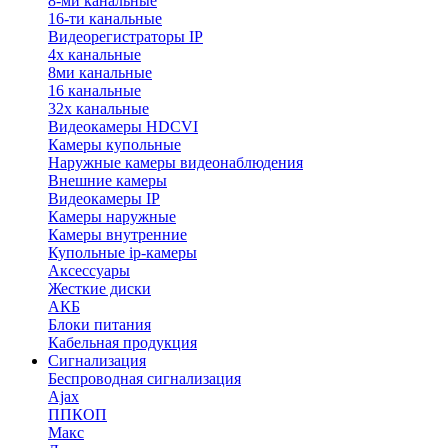
8-ми канальные
16-ти канальные
Видеорегистраторы IP
4х канальные
8ми канальные
16 канальные
32x канальные
Видеокамеры HDCVI
Камеры купольные
Наружные камеры видеонаблюдения
Внешние камеры
Видеокамеры IP
Камеры наружные
Камеры внутренние
Купольные ip-камеры
Аксессуары
Жесткие диски
АКБ
Блоки питания
Кабельная продукция
Сигнализация
Беспроводная сигнализация
Ajax
ППКОП
Макс