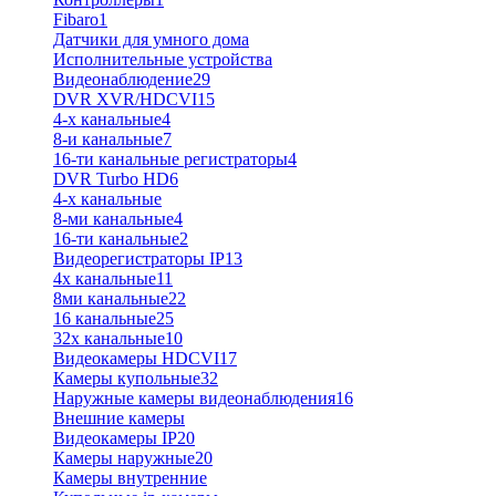
Fibaro
1
Датчики для умного дома
Исполнительные устройства
Видеонаблюдение
29
DVR XVR/HDCVI
15
4-x канальные
4
8-и канальные
7
16-ти канальные регистраторы
4
DVR Turbo HD
6
4-х канальные
8-ми канальные
4
16-ти канальные
2
Видеорегистраторы IP
13
4х канальные
11
8ми канальные
22
16 канальные
25
32x канальные
10
Видеокамеры HDCVI
17
Камеры купольные
32
Наружные камеры видеонаблюдения
16
Внешние камеры
Видеокамеры IP
20
Камеры наружные
20
Камеры внутренние