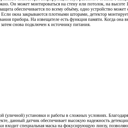
 окно. Он может монтироваться на стену или потолок, на высоте 1
 защита обеспечивается по всему объёму, одно устройство может
. Если окна закрываются плотными шторами, детектор монтируе
вания прибора. На извещателе есть функция памяти. Когда она в
а затем снова подключен к источнику питания.
й (уличной) установки и работы в сложных условиях. Благодар
кте, данный датчик обеспечивает высокую надежность детекции
вки входит специальная маска на фокусирующую линзу, позволя