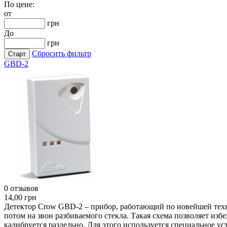
По цене:
от
грн
До
грн
Сбросить фильтр
GBD-2
0 отзывов
14,00 грн
Детектор Crow GBD-2 – прибор, работающий по новейшей технол
потом на звон разбиваемого стекла. Такая схема позволяет изб
калибруется раздельно. Для этого используется специальное у