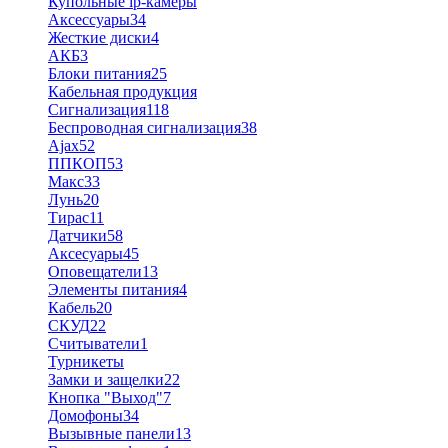
Купольные ip-камеры
Аксессуары
34
Жесткие диски
4
АКБ
3
Блоки питания
25
Кабельная продукция
Сигнализация
118
Беспроводная сигнализация
38
Ajax
52
ППКОП
53
Макс
33
Лунь
20
Тирас
11
Датчики
58
Аксесуары
45
Оповещатели
13
Элементы питания
4
Кабель
20
СКУД
22
Считыватели
1
Турникеты
Замки и защелки
22
Кнопка "Выход"
7
Домофоны
34
Вызывные панели
13