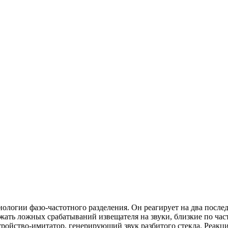
огии фазо-частотного разделения. Он реагирует на два последо
ежать ложных срабатываний извещателя на звуки, близкие по час
стройство-имитатор, генерирующий звук разбитого стекла. Реакц