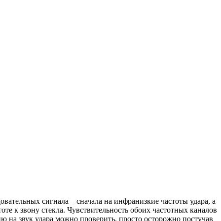
вательных сигнала – сначала на инфранизкие частоты удара, а
тоте к звону стекла. Чувствительность обоих частотных каналов
ию на звук удара можно проверить, просто осторожно постучав