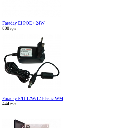
Faraday El POE+ 24W
888
грн
Faraday Б/П 12W/12 Plastic WM
444
грн