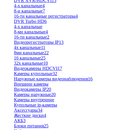
DVR XVR/HDCVI
15
4-x канальные
4
8-и канальные
7
16-ти канальные регистраторы
4
DVR Turbo HD
6
4-х канальные
8-ми канальные
4
16-ти канальные
2
Видеорегистраторы IP
13
4х канальные
11
8ми канальные
22
16 канальные
25
32x канальные
10
Видеокамеры HDCVI
17
Камеры купольные
32
Наружные камеры видеонаблюдения
16
Внешние камеры
Видеокамеры IP
20
Камеры наружные
20
Камеры внутренние
Купольные ip-камеры
Аксессуары
34
Жесткие диски
4
АКБ
3
Блоки питания
25