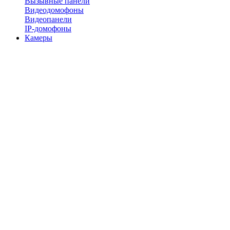
Вызывные панели
Видеодомофоны
Видеопанели
IP-домофоны
Камеры