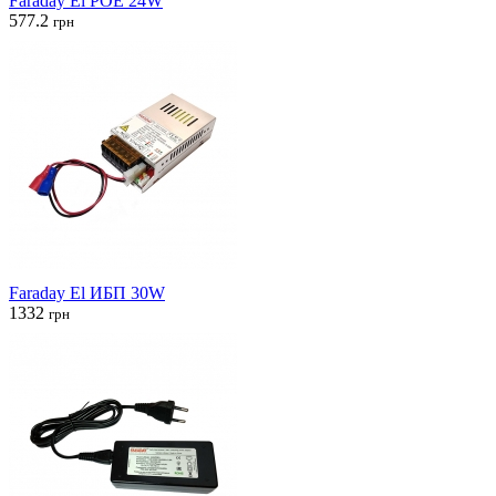
Faraday El POE 24W
577.2
грн
Faraday El ИБП 30W
1332
грн