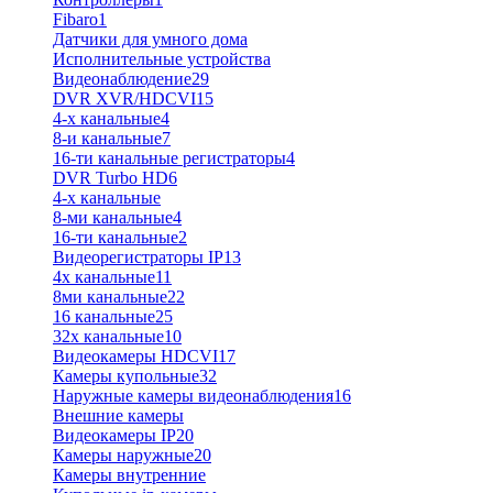
Fibaro
1
Датчики для умного дома
Исполнительные устройства
Видеонаблюдение
29
DVR XVR/HDCVI
15
4-x канальные
4
8-и канальные
7
16-ти канальные регистраторы
4
DVR Turbo HD
6
4-х канальные
8-ми канальные
4
16-ти канальные
2
Видеорегистраторы IP
13
4х канальные
11
8ми канальные
22
16 канальные
25
32x канальные
10
Видеокамеры HDCVI
17
Камеры купольные
32
Наружные камеры видеонаблюдения
16
Внешние камеры
Видеокамеры IP
20
Камеры наружные
20
Камеры внутренние