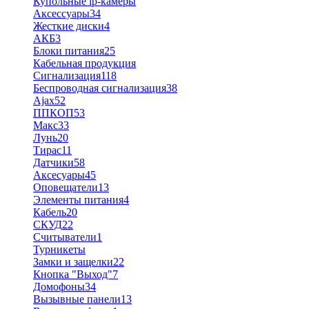
Купольные ip-камеры
Аксессуары
34
Жесткие диски
4
АКБ
3
Блоки питания
25
Кабельная продукция
Сигнализация
118
Беспроводная сигнализация
38
Ajax
52
ППКОП
53
Макс
33
Лунь
20
Тирас
11
Датчики
58
Аксесуары
45
Оповещатели
13
Элементы питания
4
Кабель
20
СКУД
22
Считыватели
1
Турникеты
Замки и защелки
22
Кнопка "Выход"
7
Домофоны
34
Вызывные панели
13