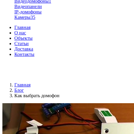
Видеодомофоны
1
Видеопанели
IP-домофоны
Камеры
35
Главная
О нас
Объекты
Статьи
Доставка
Контакты
+38 (096) 91-62-777
+38 (066) 91-62-777
Главная
Блог
Как выбрать домофон