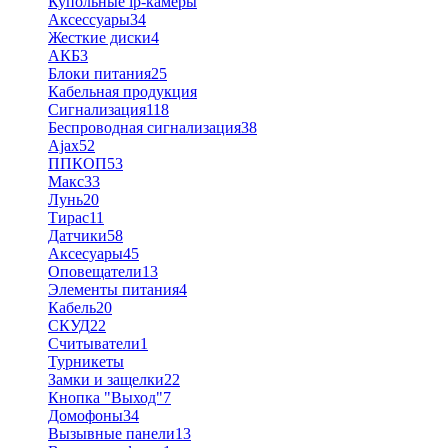
Купольные ip-камеры
Аксессуары
34
Жесткие диски
4
АКБ
3
Блоки питания
25
Кабельная продукция
Сигнализация
118
Беспроводная сигнализация
38
Ajax
52
ППКОП
53
Макс
33
Лунь
20
Тирас
11
Датчики
58
Аксесуары
45
Оповещатели
13
Элементы питания
4
Кабель
20
СКУД
22
Считыватели
1
Турникеты
Замки и защелки
22
Кнопка "Выход"
7
Домофоны
34
Вызывные панели
13