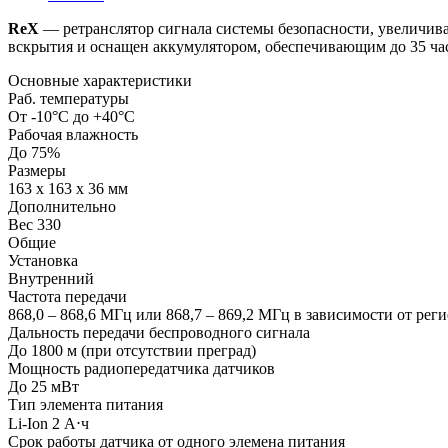
ReX
— ретранслятор сигнала системы безопасности, увеличива
вскрытия и оснащен аккумулятором, обеспечивающим до 35 час
Основные характеристики
Раб. температуры
От -10°С до +40°С
Рабочая влажность
До 75%
Размеры
163 х 163 х 36 мм
Дополнительно
Вес 330
Общие
Установка
Внутренний
Частота передачи
868,0 – 868,6 МГц или 868,7 – 869,2 МГц в зависимости от рег
Дальность передачи беспроводного сигнала
До 1800 м (при отсутствии преград)
Мощность радиопередатчика датчиков
До 25 мВт
Тип элемента питания
Li-Ion 2 А⋅ч
Срок работы датчика от одного элемена питания