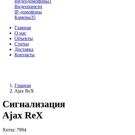
Видеодомофоны
1
Видеопанели
IP-домофоны
Камеры
35
Главная
О нас
Объекты
Статьи
Доставка
Контакты
+38 (096) 91-62-777
+38 (066) 91-62-777
Главная
Ajax ReX
Сигнализация
Ajax ReX
Хиты
: 7994