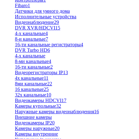
Fibaro
1
Датчики для умного дома
Исполнительные устройства
Видеонаблюдение
29
DVR XVR/HDCVI
15
4-x канальные
4
8-и канальные
7
16-ти канальные регистраторы
4
DVR Turbo HD
6
4-х канальные
8-ми канальные
4
16-ти канальные
2
Видеорегистраторы IP
13
4х канальные
11
8ми канальные
22
16 канальные
25
32x канальные
10
Видеокамеры HDCVI
17
Камеры купольные
32
Наружные камеры видеонаблюдения
16
Внешние камеры
Видеокамеры IP
20
Камеры наружные
20
Камеры внутренние